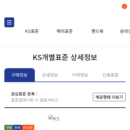
0
KS표준
해외표준
핸드북
온라
KS표준
KS표준검색
개별
KS개별표준 상세정보
구매정보
상세정보
이력정보
인용표준
관심표준 등록 :
제공형태 더보기
표준업데이트 시 알림서비스
구판
판매
KS인증