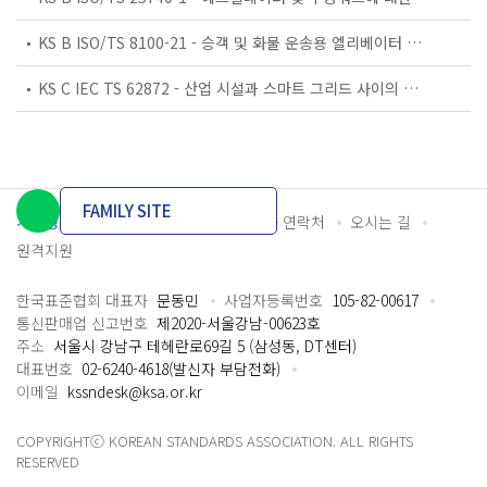
KS B ISO/TS 8100-21 - 승객 및 화물 운송용 엘리베이터 —제21부: 세계공통 필수안전요건(GESRs)을 충족하는 세계공통 안전 파라미터(GSPs)
KS C IEC TS 62872 - 산업 시설과 스마트 그리드 사이의 산업 공정 측정, 제어 및 자동화 시스템 인터페이스
FAMILY SITE
개인정보처리방침
이용약관
담당자 연락처
오시는 길
원격지원
한국표준협회 대표자
문동민
사업자등록번호
105-82-00617
통신판매업 신고번호
제2020-서울강남-00623호
주소
서울시 강남구 테헤란로69길 5 (삼성동, DT센터)
대표번호
02-6240-4618(발신자 부담전화)
이메일
kssndesk@ksa.or.kr
COPYRIGHTⓒ KOREAN STANDARDS ASSOCIATION. ALL RIGHTS
RESERVED