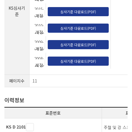
KS심사기
2015-
심사기준 다운로드(PDF)
준
07-07
개정
2010-
심사기준 다운로드(PDF)
11-22
개정
2009-
심사기준 다운로드(PDF)
09-10
개정
2008-
심사기준 다운로드(PDF)
12-29
제정
페이지수
11
이력정보
표준번호
표
KS D 2101
주철 및 강 스크