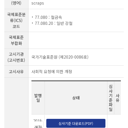
(영어)
scraps
국제표준분
77.080 : 철금속
류(ICS)
77.080.20 : 일반 강철
코드
국제표준
부합화
고시기관
국가기술표준원 (제2020-0086호)
(고시번호)
고시사유
사회적 요청에 의한 개정
심
사
발행
기
사
상태
일
준
유
파
일
2018-
심사기준 다운로드(PDF)
12-11
개정