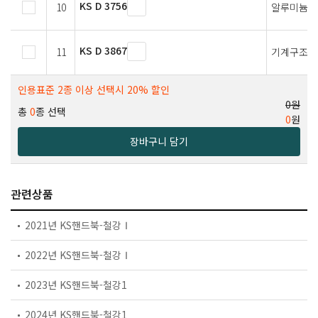
KS D 3756
10
알루미늄 
KS D 3867
11
기계구조용
인용표준 2종 이상 선택시 20% 할인
0원
총
0
종 선택
0
원
장바구니 담기
관련상품
2021년 KS핸드북-철강Ⅰ
2022년 KS핸드북-철강Ⅰ
2023년 KS핸드북-철강1
2024년 KS핸드북-철강1