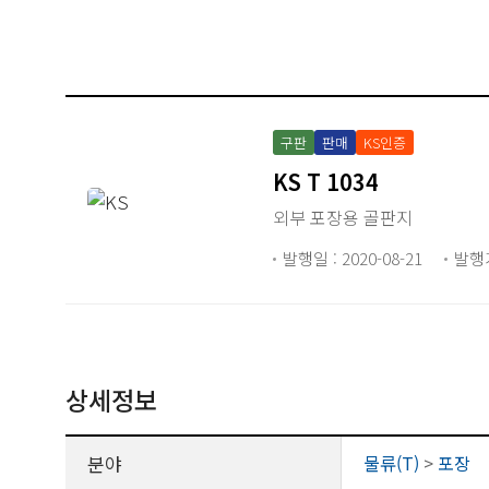
구판
판매
KS인증
KS T 1034
외부 포장용 골판지
발행일 : 2020-08-21
발행
상세정보
분야
물류(T)
>
포장