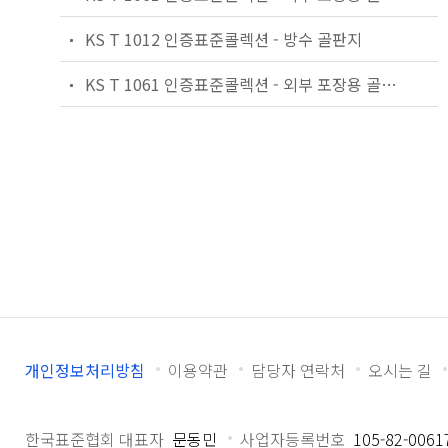
KS T 1012 인증표준콜렉션 - 방수 골판지
KS T 1061 인증표준콜렉션 - 외부 포장용 골판지 상자
개인정보처리방침
이용약관
담당자 연락처
오시는 길
한국표준협회 대표자
문동민
사업자등록번호
105-82-0061