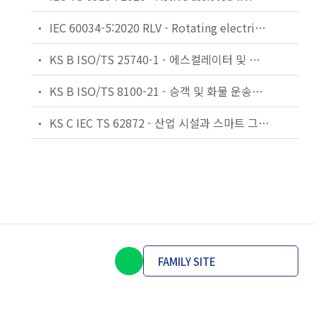
IEC 60034-5:2020 RLV - Rotating electrical machines - Part 5: Degrees of protection provided by the integral design of rotating electrical machines (IP code) - Classification
KS B ISO/TS 25740-1 - 에스컬레이터 및 무빙워크에 대한 안전요건 — 제1부: 세계공통 필수 안전요건(GESRs)
KS B ISO/TS 8100-21 - 승객 및 화물 운송용 엘리베이터 —제21부: 세계공통 필수안전요건(GESRs)을 충족하는 세계공통 안전 파라미터(GSPs)
KS C IEC TS 62872 - 산업 시설과 스마트 그리드 사이의 산업 공정 측정, 제어 및 자동화 시스템 인터페이스
FAMILY SITE