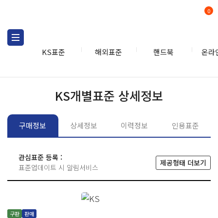
0
KS표준
해외표준
핸드북
온라
KS표준
KS표준검색
개별
KS개별표준 상세정보
구매정보
상세정보
이력정보
인용표준
관심표준 등록 :
제공형태 더보기
표준업데이트 시 알림서비스
구판
판매