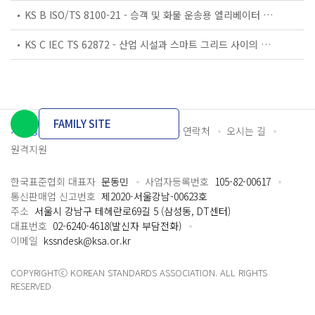
KS B ISO/TS 8100-21 - 승객 및 화물 운송용 엘리베이터 —제21부: 세계공통 필수안전요건(GESRs)을 충족하는 세계공통 안전 파라미터(GSPs)
KS C IEC TS 62872 - 산업 시설과 스마트 그리드 사이의 산업 공정 측정, 제어 및 자동화 시스템 인터페이스
FAMILY SITE
개인정보처리방침
이용약관
담당자 연락처
오시는 길
원격지원
한국표준협회 대표자
문동민
사업자등록번호
105-82-00617
통신판매업 신고번호
제2020-서울강남-00623호
주소
서울시 강남구 테헤란로69길 5 (삼성동, DT센터)
대표번호
02-6240-4618(발신자 부담전화)
이메일
kssndesk@ksa.or.kr
COPYRIGHTⓒ KOREAN STANDARDS ASSOCIATION. ALL RIGHTS
RESERVED