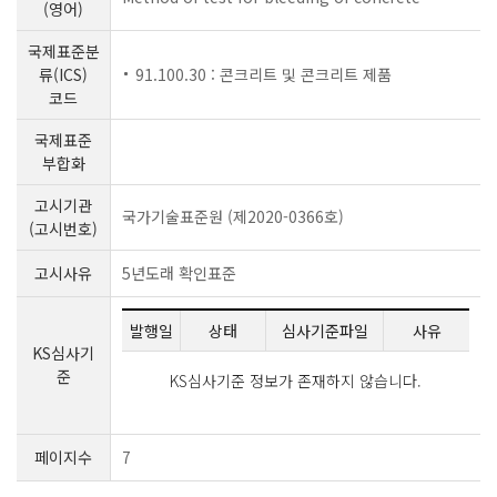
(영어)
국제표준분
류(ICS)
91.100.30 : 콘크리트 및 콘크리트 제품
코드
국제표준
부합화
고시기관
국가기술표준원 (제2020-0366호)
(고시번호)
고시사유
5년도래 확인표준
발행일
상태
심사기준파일
사유
KS심사기
준
KS심사기준 정보가 존재하지 않습니다.
페이지수
7