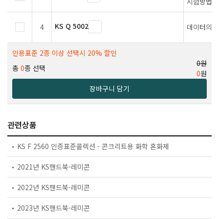
시험방법
KS Q 5002
4
데이터의 
인용표준 2종 이상 선택시 20% 할인
0원
총
0
종 선택
0
원
장바구니 담기
관련상품
KS F 2560 인증표준콜렉션 - 콘크리트용 화학 혼화제
2021년 KS핸드북-레미콘
2022년 KS핸드북-레미콘
2023년 KS핸드북-레미콘