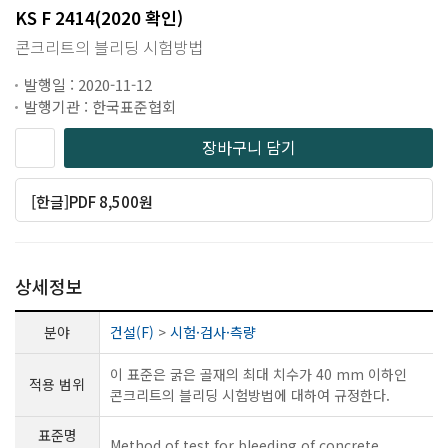
KS F 2414(2020 확인)
콘크리트의 블리딩 시험방법
발행일 : 2020-11-12
발행기관 : 한국표준협회
장바구니 담기
[한글]PDF 8,500원
상세정보
분야
건설(F)
>
시험·검사·측량
이 표준은 굵은 골재의 최대 치수가 40 mm 이하인
적용 범위
콘크리트의 블리딩 시험방법에 대하여 규정한다.
표준명
Method of test for bleeding of concrete