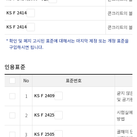
KS F 2414
콘크리트의 블리
KS F 2414
콘크리트의 블리
확인 및 폐지 고시된 표준에 대해서는 마지막 제정 또는 개정 표준을
구입하시면 됩니다.
인용표준
No
표준번호
굳지 않은
KS F 2409
1
및 공기량 
시험실에서
KS F 2425
2
방법
골재의 단
KS F 2505
3