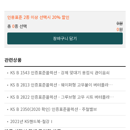
인용표준 2종 이상 선택시 20% 할인
0원
총
0
종 선택
0
원
장바구니 담기
관련상품
KS B 1543 인증표준콜렉션 - 강제 맞대기 용접식 관이음쇠
KS B 2813 인증표준콜렉션 - 웨이퍼형 고무붙이 버터플라이 밸브
KS B 2822 인증표준콜렉션 - 그루브형 고무 시트 버터플라이 밸브
KS B 2350(2020 확인) 인증표준콜렉션 - 주철밸브
2021년 KS핸드북-철강Ⅰ