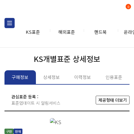
0
KS표준
해외표준
핸드북
온라
KS표준
KS표준검색
개별
KS개별표준 상세정보
구매정보
상세정보
이력정보
인용표준
관심표준 등록 :
제공형태 더보기
표준업데이트 시 알림서비스
구판
판매