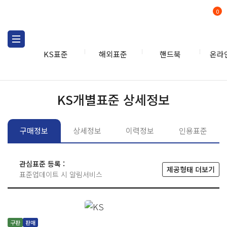
0
KS표준
해외표준
핸드북
온라
KS표준
KS표준검색
개별
KS개별표준 상세정보
구매정보
상세정보
이력정보
인용표준
관심표준 등록 :
제공형태 더보기
표준업데이트 시 알림서비스
구판
판매