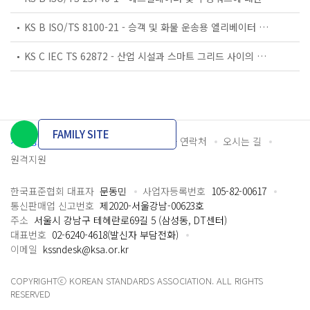
KS B ISO/TS 8100-21 - 승객 및 화물 운송용 엘리베이터 —제21부: 세계공통 필수안전요건(GESRs)을 충족하는 세계공통 안전 파라미터(GSPs)
KS C IEC TS 62872 - 산업 시설과 스마트 그리드 사이의 산업 공정 측정, 제어 및 자동화 시스템 인터페이스
FAMILY SITE
개인정보처리방침
이용약관
담당자 연락처
오시는 길
원격지원
한국표준협회 대표자
문동민
사업자등록번호
105-82-00617
통신판매업 신고번호
제2020-서울강남-00623호
주소
서울시 강남구 테헤란로69길 5 (삼성동, DT센터)
대표번호
02-6240-4618(발신자 부담전화)
이메일
kssndesk@ksa.or.kr
COPYRIGHTⓒ KOREAN STANDARDS ASSOCIATION. ALL RIGHTS
RESERVED