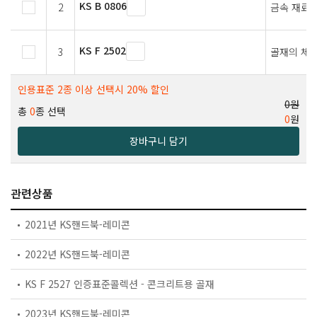
KS B 0806
2
금속 재료의
KS F 2502
3
골재의 체
인용표준 2종 이상 선택시 20% 할인
0원
총
0
종 선택
0
원
장바구니 담기
관련상품
2021년 KS핸드북-레미콘
2022년 KS핸드북-레미콘
KS F 2527 인증표준콜렉션 - 콘크리트용 골재
2023년 KS핸드북-레미콘