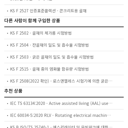
KS F 2527 인증표준콜렉션 - 콘크리트용 골재
다른 사람이 함께 구입한 상품
KS F 2502 - 골재의 체가름 시험방법
KS F 2504 - 잔골재의 밀도 및 흡수율 시험방법
KS F 2503 - 굵은 골재의 밀도 및 흡수율 시험방법
KS F 2515 - 골재 중의 염화물 함유량 시험방법
KS F 2508(2022 확인) - 로스앤젤레스 시험기에 의한 굵은 골재의 마모 시험 방법
추천 상품
IEC TS 63134:2020 - Active assisted living (AAL) use cases
IEC 60034-5:2020 RLV - Rotating electrical machines - Part 5: Degrees of protection provided by the integral design of rotating electrical machines (IP code) - Classification
KS B ISO/TS 25740-1 - 에스컬레이터 및 무빙워크에 대한 안전요건 — 제1부: 세계공통 필수 안전요건(GESRs)