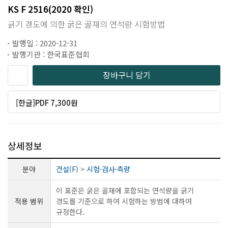
KS F 2516(2020 확인)
긁기 경도에 의한 굵은 골재의 연석량 시험방법
발행일 : 2020-12-31
발행기관 : 한국표준협회
장바구니 담기
[한글]PDF 7,300원
상세정보
분야
건설(F)
>
시험·검사·측량
이 표준은 굵은 골재에 포함되는 연석량을 긁기
적용 범위
경도를 기준으로 하여 시험하는 방법에 대하여
규정한다.