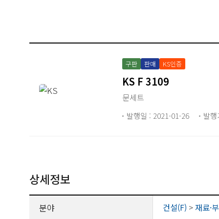
구판
판매
KS인증
KS F 3109
문세트
발행일 : 2021-01-26
발행
상세정보
분야
건설(F)
>
재료·