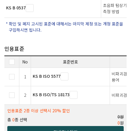
초음파 탐상기의
KS B 0537
측정 방법
확인 및 폐지 고시된 표준에 대해서는 마지막 제정 또는 개정 표준을
구입하시면 됩니다.
인용표준
No
표준번호
비파괴검사
KS B ISO 5577
1
용어
KS B ISO/TS 18173
2
비파괴검사 
인용표준 2종 이상 선택시 20% 할인
0원
총
0
종 선택
0
원