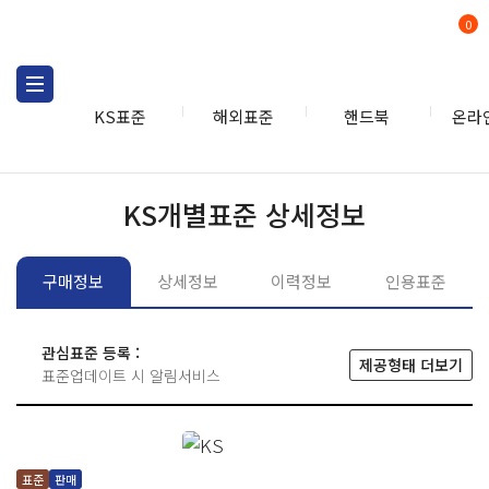
0
KS표준
해외표준
핸드북
온라
KS표준
KS표준검색
개별
KS개별표준 상세정보
구매정보
상세정보
이력정보
인용표준
관심표준 등록 :
제공형태 더보기
표준업데이트 시 알림서비스
표준
판매