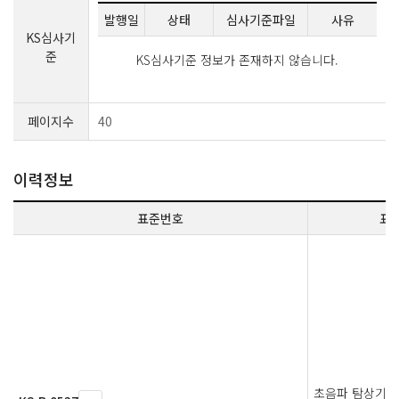
발행일
상태
심사기준파일
사유
KS심사기
준
KS심사기준 정보가 존재하지 않습니다.
페이지수
40
이력정보
표준번호
표
초음파 탐상기의