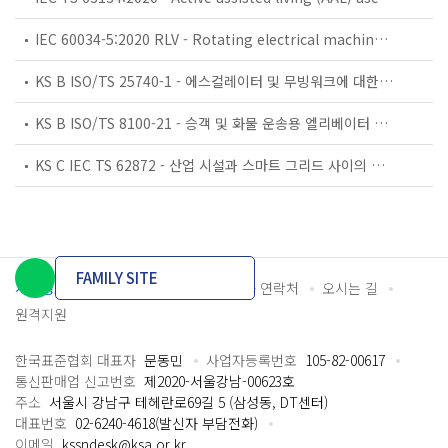
IEC 60034-5:2020 RLV - Rotating electrical machines - Part 5: Degrees of protection provided by the integral design of rotating electrical machines (IP code) - Classification
KS B ISO/TS 25740-1 - 에스컬레이터 및 무빙워크에 대한 안전요건 — 제1부: 세계공통 필수 안전요건(GESRs)
KS B ISO/TS 8100-21 - 승객 및 화물 운송용 엘리베이터 —제21부: 세계공통 필수안전요건(GESRs)을 충족하는 세계공통 안전 파라미터(GSPs)
KS C IEC TS 62872 - 산업 시설과 스마트 그리드 사이의 산업 공정 측정, 제어 및 자동화 시스템 인터페이스
FAMILY SITE
개인정보처리방침
이용약관
담당자 연락처
오시는 길
원격지원
한국표준협회 대표자
문동민
사업자등록번호
105-82-00617
통신판매업 신고번호
제2020-서울강남-00623호
주소
서울시 강남구 테헤란로69길 5 (삼성동, DT센터)
대표번호
02-6240-4618(발신자 부담전화)
이메일
kssndesk@ksa.or.kr