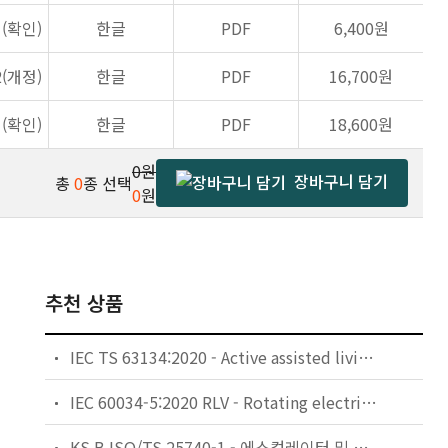
1(확인)
한글
PDF
6,400원
2(개정)
한글
PDF
16,700원
1(확인)
한글
PDF
18,600원
0원
장바구니 담기
총
0
종 선택
0
원
추천 상품
IEC TS 63134:2020 - Active assisted living (AAL) use cases
IEC 60034-5:2020 RLV - Rotating electrical machines - Part 5: Degrees of protection provided by the integral design of rotating electrical machines (IP code) - Classification
KS B ISO/TS 25740-1 - 에스컬레이터 및 무빙워크에 대한 안전요건 — 제1부: 세계공통 필수 안전요건(GESRs)