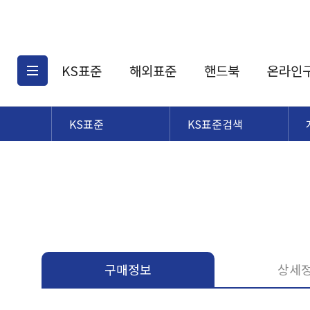
KS표준
해외표준
핸드북
온라인
KS표준
KS표준검색
KS표준검색
해외표준검색
KS
소개
AATCC
KS관련상품
해외표준관련상품
ASM
제공표준
DIN
KS인증심사기준
해외표준 견적의뢰
JSTRA
구입절차
TRA
국내단체표준
ISO심볼
구매정보
상세