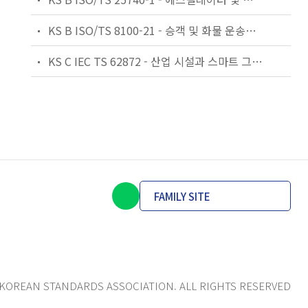
KS B ISO/TS 8100-21 - 승객 및 화물 운송용 엘리베이터 —제21부: 세계공통 필수안전요건(GESRs)을 충족하는 세계공통 안전 파라미터(GSPs)
KS C IEC TS 62872 - 산업 시설과 스마트 그리드 사이의 산업 공정 측정, 제어 및 자동화 시스템 인터페이스
FAMILY SITE
KOREAN STANDARDS ASSOCIATION. ALL RIGHTS RESERVED