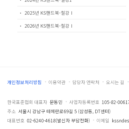
2025년 KS핸드북-철강Ⅰ
2026년 KS핸드북-철강Ⅰ
개인정보처리방침
이용약관
담당자 연락처
오시는 길
한국표준협회 대표자
문동민
사업자등록번호
105-82-0061
주소
서울시 강남구 테헤란로69길 5 (삼성동, DT센터)
대표번호
02-6240-4618(발신자 부담전화)
이메일
kssndes