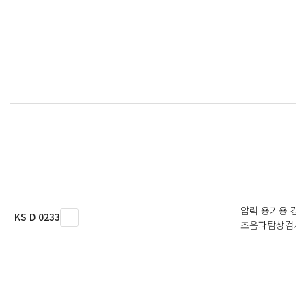
압력 용기용 강
KS D 0233
초음파탐상검사