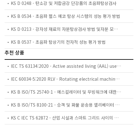
KS D 0248 - 탄소강 및 저합금강 단강품의 초음파탐상검사
KS B 0534 - 초음파 펄스 에코 탐상 시스템의 성능 평가 방법
KS D 0213 - 강자성 재료의 자분탐상검사 방법 및자분 모양의 분류
KS B 0537 - 초음파 탐상기의 전자적 성능 평가 방법
추천 상품
IEC TS 63134:2020 - Active assisted living (AAL) use cases
IEC 60034-5:2020 RLV - Rotating electrical machines - Part 5: Degrees of protection provided by the integral design of rotating electrical machines (IP code) - Classification
KS B ISO/TS 25740-1 - 에스컬레이터 및 무빙워크에 대한 안전요건 — 제1부: 세계공통 필수 안전요건(GESRs)
KS B ISO/TS 8100-21 - 승객 및 화물 운송용 엘리베이터 —제21부: 세계공통 필수안전요건(GESRs)을 충족하는 세계공통 안전 파라미터(GSPs)
KS C IEC TS 62872 - 산업 시설과 스마트 그리드 사이의 산업 공정 측정, 제어 및 자동화 시스템 인터페이스