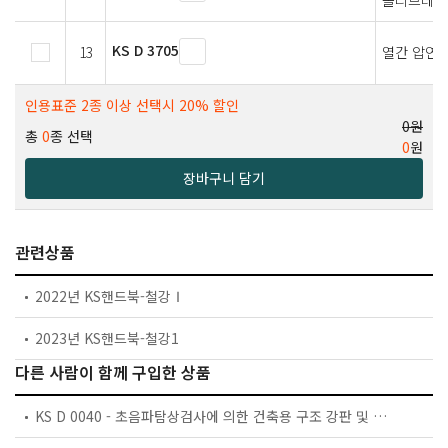
KS D 3705
13
열간 압연 
인용표준 2종 이상 선택시 20% 할인
0원
총
0
종 선택
0
원
장바구니 담기
관련상품
2022년 KS핸드북-철강Ⅰ
2023년 KS핸드북-철강1
다른 사람이 함께 구입한 상품
KS D 0040 - 초음파탐상검사에 의한 건축용 구조 강판 및 평강의 등급 분류와 허용 기준