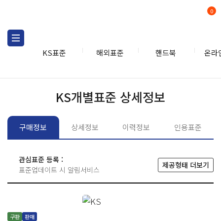
0
KS표준
해외표준
핸드북
온라
KS표준
KS표준검색
개별
KS개별표준 상세정보
구매정보
상세정보
이력정보
인용표준
관심표준 등록 :
제공형태 더보기
표준업데이트 시 알림서비스
구판
판매