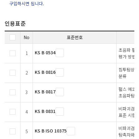
구입하시면 됩니다.
인용표준
No
표준번호
초음파 펄스
KS B 0534
1
평가 방법
침투탐상검사
KS B 0816
2
분류
펄스 에코법
KS B 0817
3
초음파탐상
비파괴검사
KS B 0831
4
표준 시험
비파괴검사
KS B ISO 10375
5
탐촉자와 음