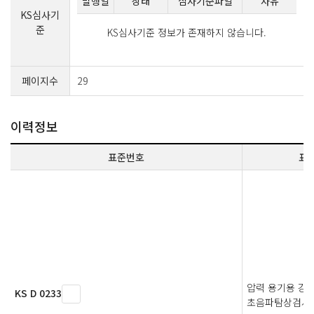
발행일
상태
심사기준파일
사유
KS심사기
준
KS심사기준 정보가 존재하지 않습니다.
페이지수
29
이력정보
표준번호
표
압력 용기용 강
KS D 0233
초음파탐상검사