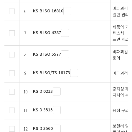
비파괴검사
KS B ISO 16810
6
일반 원리
제품의 기하
KS B ISO 4287
7
텍스처 — 
표면 텍스
비파괴검사
KS B ISO 5577
8
용어
KS B ISO/TS 18173
9
비파괴검사 
강자성 재
KS D 0213
10
지시의 분
KS D 3515
11
용접 구조용
보일러 및 
KS D 3560
12
몰리브데넘