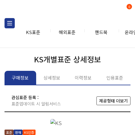
0
KS표준
해외표준
핸드북
온라
KS표준
KS표준검색
개별
KS개별표준 상세정보
구매정보
상세정보
이력정보
인용표준
관심표준 등록 :
제공형태 더보기
표준업데이트 시 알림서비스
표준
판매
KS인증