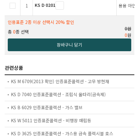
KS D 0201
1
용융 아연 
인용표준 2종 이상 선택시 20% 할인
0원
총
0
종 선택
0
원
장바구니 담기
관련상품
KS M 6709(2013 확인) 인증표준콜렉션 - 고무 방현재
KS D 7040 인증표준콜렉션 - 조립식 울타리(금속제)
KS B 6029 인증표준콜렉션 - 가스 밸브
KS W 5011 인증표준콜렉션 - 비행장 매립등
KS D 3625 인증표준콜렉션 - 가스용 금속 플렉시블 호스