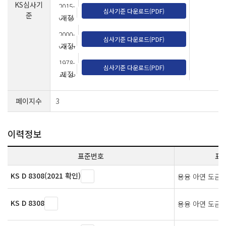
KS심사기
2015-
심사기준 다운로드(PDF)
준
07-07
개정
2000-
심사기준 다운로드(PDF)
06-14
개정
1978-
심사기준 다운로드(PDF)
12-28
제정
페이지수
3
이력정보
표준번호
표
KS D 8308(2021 확인)
용융 아연 도금
KS D 8308
용융 아연 도금