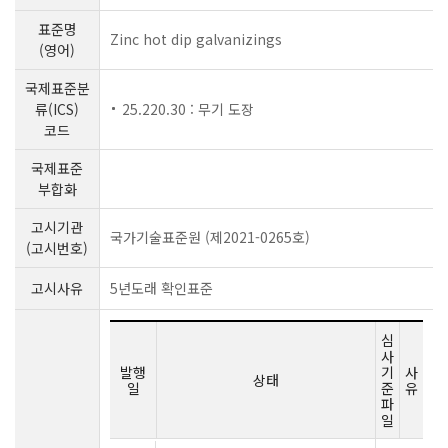
표준명
Zinc hot dip galvanizings
(영어)
국제표준분
류(ICS)
25.220.30 : 무기 도장
코드
국제표준
부합화
고시기관
국가기술표준원 (제2021-0265호)
(고시번호)
고시사유
5년도래 확인표준
심
사
발행
기
사
상태
일
준
유
파
일