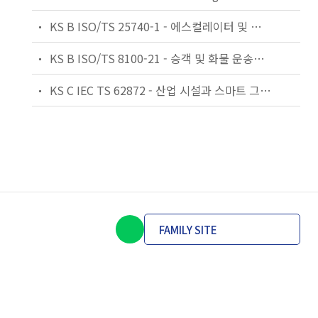
KS B ISO/TS 25740-1 - 에스컬레이터 및 무빙워크에 대한 안전요건 — 제1부: 세계공통 필수 안전요건(GESRs)
KS B ISO/TS 8100-21 - 승객 및 화물 운송용 엘리베이터 —제21부: 세계공통 필수안전요건(GESRs)을 충족하는 세계공통 안전 파라미터(GSPs)
KS C IEC TS 62872 - 산업 시설과 스마트 그리드 사이의 산업 공정 측정, 제어 및 자동화 시스템 인터페이스
FAMILY SITE