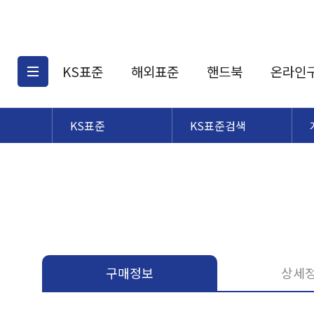
KS표준
해외표준
핸드북
온라인
KS표준
KS표준검색
KS표준검색
해외표준검색
KS
소개
AATCC
KS관련상품
해외표준관련상품
ASM
제공표준
DIN
KS인증심사기준
해외표준 견적의뢰
JSTRA
구입절차
TRA
국내단체표준
ISO심볼
구매정보
상세