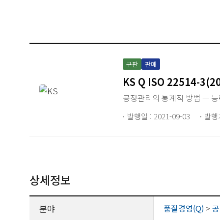
구판
판매
KS Q ISO 22514-3(2
공정관리의 통계적 방법 — 능
발행일 : 2021-09-03
발행
상세정보
분야
품질경영(Q)
>
공