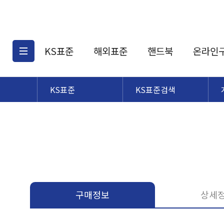
KS표준
해외표준
핸드북
온라인
KS표준
KS표준검색
KS표준검색
해외표준검색
KS
소개
AATCC
KS관련상품
해외표준관련상품
ASM
제공표준
DIN
KS인증심사기준
해외표준 견적의뢰
JSTRA
구입절차
TRA
국내단체표준
ISO심볼
구매정보
상세