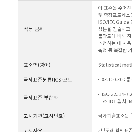
이 표준은 주어진
및 측정프로세스의 
ISO/IEC Gu
적용 범위
성분을 진술하고 결
불확도에 비해 작
추정하는 데 사용
측정 등 복잡한 
표준명(영어)
Statistical me
국제표준분류(ICS)코드
03.120.30 
ISO 22514-7:
국제표준 부합화
※ IDT:일치,
고시기관(고시번호)
국가기술표준원 (제
고시사유
5년도래 확인표