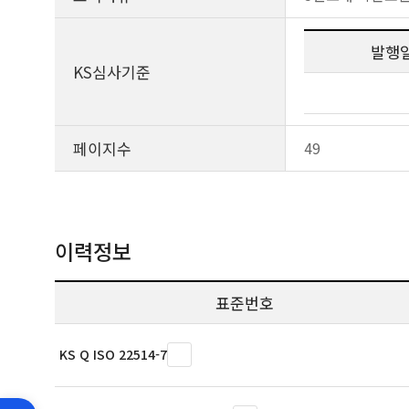
발행
KS심사기준
페이지수
49
이력정보
표준번호
KS Q ISO 22514-7