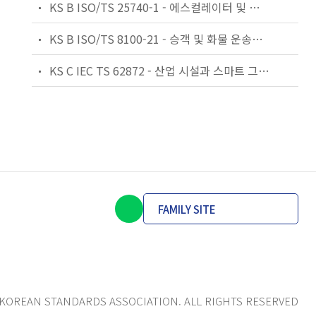
KS B ISO/TS 25740-1 - 에스컬레이터 및 무빙워크에 대한 안전요건 — 제1부: 세계공통 필수 안전요건(GESRs)
KS B ISO/TS 8100-21 - 승객 및 화물 운송용 엘리베이터 —제21부: 세계공통 필수안전요건(GESRs)을 충족하는 세계공통 안전 파라미터(GSPs)
KS C IEC TS 62872 - 산업 시설과 스마트 그리드 사이의 산업 공정 측정, 제어 및 자동화 시스템 인터페이스
FAMILY SITE
KOREAN STANDARDS ASSOCIATION. ALL RIGHTS RESERVED