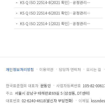
KS Q ISO 22514-8(2021 확인) - 공정관리의 통계적 방법 — 능력과 성능 — 제8부: 다단계 생산공정의 기계 성능
KS Q ISO 22514-6(2021 확인) - 공정관리의 통계적 방법 — 능력과 성능 — 제6부: 다변량 정규분포에 따른 특성에 대한 공정능력 통계
KS Q ISO 22514-1(2021 확인) - 공정관리의 통계적 방법 — 능력과 성능 — 제1부: 일반 원리와 개념
개인정보처리방침
이용약관
담당자 연락처
오시는 길
한국표준협회 대표자
문동민
사업자등록번호
105-82-0061
주소
서울시 강남구 테헤란로69길 5 (삼성동, DT센터)
대표번호
02-6240-4618(발신자 부담전화)
이메일
kssndes