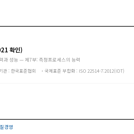
021 확인)
력과 성능 — 제7부: 측정프로세스의 능력
기관 : 한국표준협회
국제표준 부합화 : ISO 22514-7:2012(IDT)
질경영