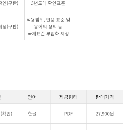
확인(구판)
5년도래 확인표준
적용범위, 인용 표준 및
제정(구판)
용어의 정의 등
국제표준 부합화 제정
일
언어
제공형태
판매가격
7(확인)
한글
PDF
27,900원