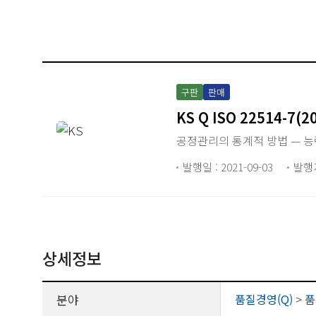
구판
판매
KS Q ISO 22514-7(2
공정관리의 통계적 방법 — 능
발행일 : 2021-09-03
발행
상세정보
분야
품질경영(Q)
>
품