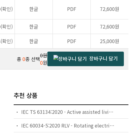
0(확인)
한글
PDF
72,600원
0(확인)
한글
PDF
72,600원
4(확인)
한글
PDF
25,000원
0원
장바구니 담기
총
0
종 선택
0
원
추천 상품
IEC TS 63134:2020 - Active assisted living (AAL) use cases
IEC 60034-5:2020 RLV - Rotating electrical machines - Part 5: Degrees of protection provided by the integral design of rotating electrical machines (IP code) - Classification