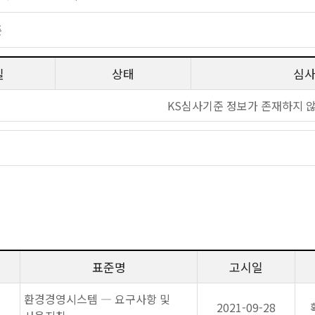
준
일
상태
심
KS심사기준 정보가 존재하지 
표준명
고시일
환경경영시스템 ― 요구사항 및
2021-09-28