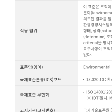
이 표준은 조직이
분야((enviro
의도된 결과를 달
환경경영시스템의 
적용 범위
형태, 성격(nat
(determine)
criteria)을
요구사항이 조직의
없다.
표준명(영어)
Environmental
국제표준분류(ICS)코드
13.020.10 :
ISO 14001:20
국제표준 부합화
※ IDT:일치,
고시기관(고시번호)
국가기술표준원 (제