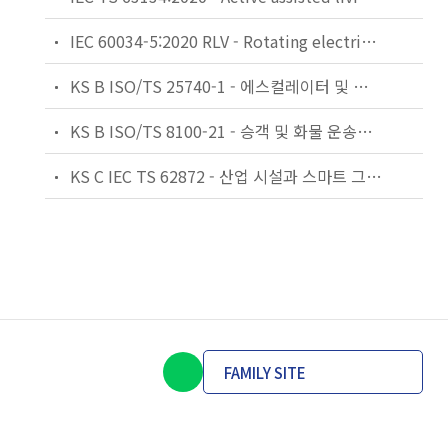
IEC 60034-5:2020 RLV - Rotating electrical machines - Part 5: Degrees of protection provided by the integral design of rotating electrical machines (IP code) - Classification
KS B ISO/TS 25740-1 - 에스컬레이터 및 무빙워크에 대한 안전요건 — 제1부: 세계공통 필수 안전요건(GESRs)
KS B ISO/TS 8100-21 - 승객 및 화물 운송용 엘리베이터 —제21부: 세계공통 필수안전요건(GESRs)을 충족하는 세계공통 안전 파라미터(GSPs)
KS C IEC TS 62872 - 산업 시설과 스마트 그리드 사이의 산업 공정 측정, 제어 및 자동화 시스템 인터페이스
FAMILY SITE