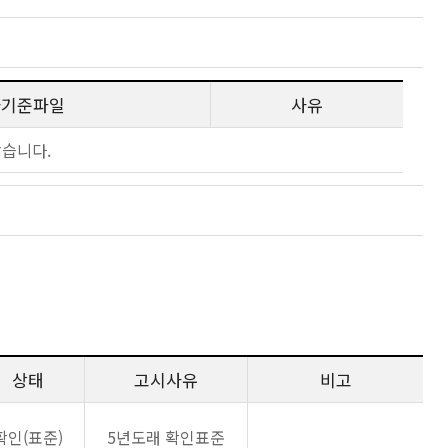
사기준파일
사유
않습니다.
상태
고시사유
비고
확인(표준)
5년도래 확인표준