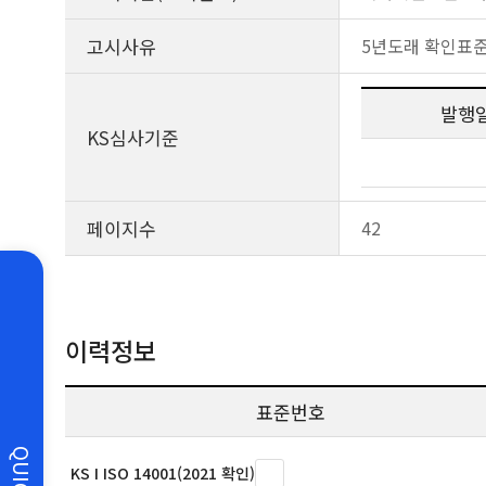
고시사유
5년도래 확인표
발행
KS심사기준
페이지수
42
이력정보
표준번호
QUICK
KS I ISO 14001(2021 확인)