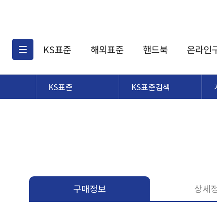
KS표준
해외표준
핸드북
온라인
KS표준
KS표준검색
KS표준검색
해외표준검색
KS
소개
AATCC
KS관련상품
해외표준관련상품
ASM
제공표준
DIN
KS인증심사기준
해외표준 견적의뢰
JSTRA
구입절차
TRA
국내단체표준
ISO심볼
구매정보
상세