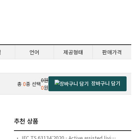
일
언어
제공형태
판매가격
0원
장바구니 담기
총
0
종 선택
0
원
추천 상품
IEC TS 63134:2020 - Active assisted living (AAL) use cases