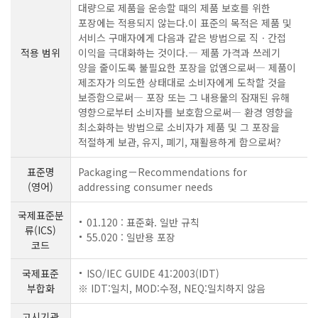
대량으로 제품을 운송할 때의 제품 보호를 위한
포장에는 적용되지 않는다.이 표준의 목적은 제품 및
서비스 구매자에게 다음과 같은 방법으로 직ㆍ간접
적용 범위
이익을 극대화하는 것이다.― 제품 가격과 쓰레기
양을 줄이도록 불필요한 포장을 없앰으로써― 제품이
제조자가 의도한 상태대로 소비자에게 도착할 것을
보증함으로써― 포장 또는 그 내용물의 잠재된 유해
영향으로부터 소비자를 보호함으로써― 환경 영향을
최소화하는 방법으로 소비자가 제품 및 그 포장을
적절하게 보관, 유지, 폐기, 재활용하게 함으로써?
표준명
Packaging－Recommendations for
(영어)
addressing consumer needs
국제표준분
01.120 : 표준화. 일반 규칙
류(ICS)
55.020 : 일반용 포장
코드
국제표준
ISO/IEC GUIDE 41:2003(IDT)
부합화
※ IDT:일치, MOD:수정, NEQ:일치하지 않음
고시기관