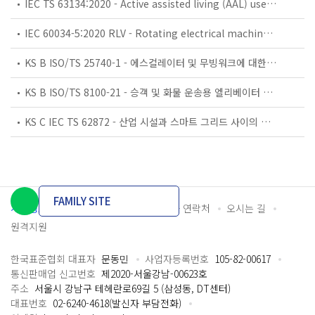
IEC TS 63134:2020 - Active assisted living (AAL) use cases
IEC 60034-5:2020 RLV - Rotating electrical machines - Part 5: Degrees of protection provided by the integral design of rotating electrical machines (IP code) - Classification
KS B ISO/TS 25740-1 - 에스컬레이터 및 무빙워크에 대한 안전요건 — 제1부: 세계공통 필수 안전요건(GESRs)
KS B ISO/TS 8100-21 - 승객 및 화물 운송용 엘리베이터 —제21부: 세계공통 필수안전요건(GESRs)을 충족하는 세계공통 안전 파라미터(GSPs)
KS C IEC TS 62872 - 산업 시설과 스마트 그리드 사이의 산업 공정 측정, 제어 및 자동화 시스템 인터페이스
FAMILY SITE
개인정보처리방침
이용약관
담당자 연락처
오시는 길
원격지원
한국표준협회 대표자
문동민
사업자등록번호
105-82-00617
통신판매업 신고번호
제2020-서울강남-00623호
주소
서울시 강남구 테헤란로69길 5 (삼성동, DT센터)
대표번호
02-6240-4618(발신자 부담전화)