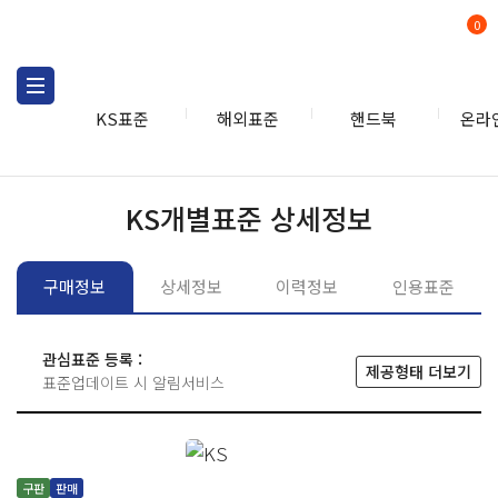
0
KS표준
해외표준
핸드북
온라
KS표준
KS표준검색
개별
KS개별표준 상세정보
구매정보
상세정보
이력정보
인용표준
관심표준 등록 :
제공형태 더보기
표준업데이트 시 알림서비스
구판
판매