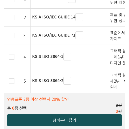
위한 지침
제품 및 관
KS A ISO/IEC GUIDE 14
2
위한 정보
표준에서 
KS A ISO/IEC GUIDE 71
3
가이드
그래픽 심볼
KS S ISO 3864-1
4
—제1부: 
디자인 원
그래픽 심
KS S ISO 3864-2
5
제2부：제
원칙
인용표준 2종 이상 선택시 20% 할인
0원
총
0
종 선택
0
원
장바구니 담기