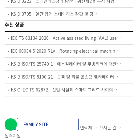
KS D 0223 - 스테인리스강의 황산 ･ 황산제2철 부식 시험방법
KS D 3705 - 열간 압연 스테인리스 강판 및 강대
추천 상품
IEC TS 63134:2020 - Active assisted living (AAL) use cases
IEC 60034-5:2020 RLV - Rotating electrical machines - Part 5: Degrees of protection provided by the integral design of rotating electrical machines (IP code) - Classification
KS B ISO/TS 25740-1 - 에스컬레이터 및 무빙워크에 대한 안전요건 — 제1부: 세계공통 필수 안전요건(GESRs)
KS B ISO/TS 8100-21 - 승객 및 화물 운송용 엘리베이터 —제21부: 세계공통 필수안전요건(GESRs)을 충족하는 세계공통 안전 파라미터(GSPs)
KS C IEC TS 62872 - 산업 시설과 스마트 그리드 사이의 산업 공정 측정, 제어 및 자동화 시스템 인터페이스
FAMILY SITE
개인정보처리방침
이용약관
담당자 연락처
오시는 길
원격지원