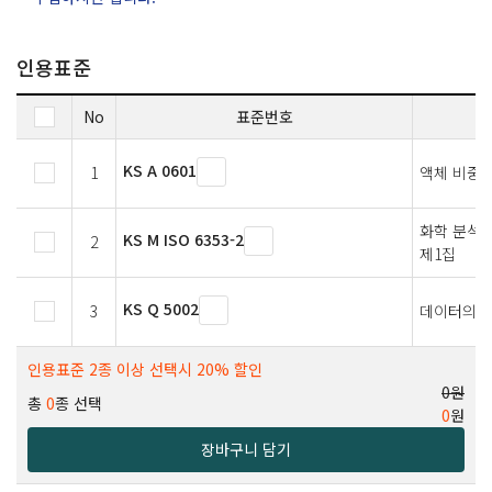
인용표준
No
표준번호
KS A 0601
1
액체 비중
화학 분석용
KS M ISO 6353-2
2
제1집
KS Q 5002
3
데이터의 
인용표준 2종 이상 선택시 20% 할인
0원
총
0
종 선택
0
원
장바구니 담기