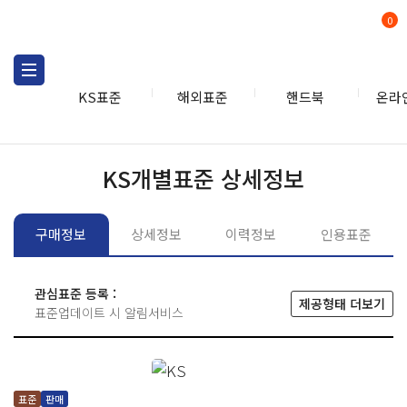
0
KS표준
해외표준
핸드북
온라
KS표준
KS표준검색
개별
KS개별표준 상세정보
구매정보
상세정보
이력정보
인용표준
관심표준 등록 :
제공형태 더보기
표준업데이트 시 알림서비스
표준
판매