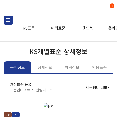
0
KS표준
해외표준
핸드북
온라
KS표준
KS표준검색
개별
KS개별표준 상세정보
구매정보
상세정보
이력정보
인용표준
관심표준 등록 :
제공형태 더보기
표준업데이트 시 알림서비스
표준
판매