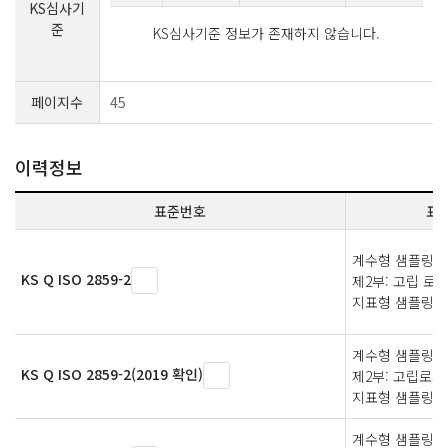
KS심사기
준
KS심사기준 정보가 존재하지 않습니다.
페이지수
45
이력정보
표준번호
표
계수형 샘플링 검
KS Q ISO 2859-2
제2부: 고립 로트
지표형 샘플링 
계수형 샘플링검
KS Q ISO 2859-2(2019 확인)
제2부: 고립로트
지표형 샘플링검
계수형 샘플링검