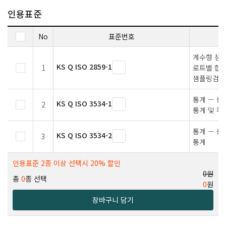
인용표준
No
표준번호
계수형 샘플
KS Q ISO 2859-1
1
로트별 합격
샘플링검사
통계 — 용
KS Q ISO 3534-1
2
통계 및 확
통계 — 용
KS Q ISO 3534-2
3
통계
인용표준 2종 이상 선택시 20% 할인
0원
총
0
종 선택
0
원
장바구니 담기