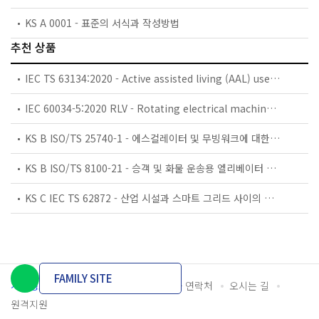
KS A 0001 - 표준의 서식과 작성방법
추천 상품
IEC TS 63134:2020 - Active assisted living (AAL) use cases
IEC 60034-5:2020 RLV - Rotating electrical machines - Part 5: Degrees of protection provided by the integral design of rotating electrical machines (IP code) - Classification
KS B ISO/TS 25740-1 - 에스컬레이터 및 무빙워크에 대한 안전요건 — 제1부: 세계공통 필수 안전요건(GESRs)
KS B ISO/TS 8100-21 - 승객 및 화물 운송용 엘리베이터 —제21부: 세계공통 필수안전요건(GESRs)을 충족하는 세계공통 안전 파라미터(GSPs)
KS C IEC TS 62872 - 산업 시설과 스마트 그리드 사이의 산업 공정 측정, 제어 및 자동화 시스템 인터페이스
FAMILY SITE
개인정보처리방침
이용약관
담당자 연락처
오시는 길
원격지원