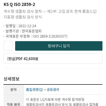
KS Q ISO 2859-2
계수형 샘플링 검사 절차 — 제2부: 고립 로트 한계 품질(LQ)
지표형 샘플링 검사 방식
발행일 : 2021-12-24
발행기관 : 한국표준협회
국제표준 부합화 : ISO 2859-2:2020(IDT)
장바구니 담기
[한글]PDF 42,600원
상세정보
분야
품질경영(Q)
>
공장관리
이 표준은 LQ지표에 따른 계수형 합격판정
적용 범위
샘플링검사의 샘플링검사 방식 및 샘플링검사 절차를