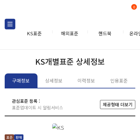
0
KS표준
해외표준
핸드북
온라
KS표준
KS표준검색
개별
KS개별표준 상세정보
구매정보
상세정보
이력정보
인용표준
관심표준 등록 :
제공형태 더보기
표준업데이트 시 알림서비스
표준
판매