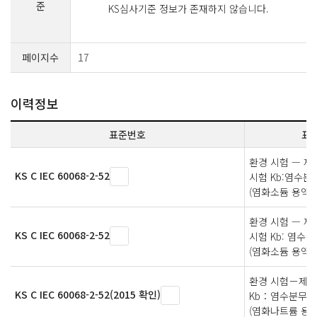
준
KS심사기준 정보가 존재하지 않습니다.
페이지수
17
이력정보
표준번호
표
환경 시험 — 제2
KS C IEC 60068-2-52
시험 Kb:염수분
(염화소듐 용액)
환경 시험 — 제2
KS C IEC 60068-2-52
시험 Kb: 염수분
(염화소듐 용액)
환경 시험－제
KS C IEC 60068-2-52(2015 확인)
Kb：염수분무,
(염화나트륨 용액