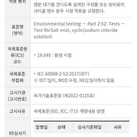
적용 범위
염분 대기를 견디도록 설계된 구성품 또는 장비로의
사이클 염수 분무 시험 적용을 규정한다.
Environmental testing — Part 2-52: Tests —
표준명
Test Kb:Salt mist, cyclic(sodium chloride
(영어)
solution)
국제표준분
류(ICS)
19.040 : 환경 시험
코드
국제표준
IEC 60068-2-52:2017(IDT)
부합화
※ IDT:일치, MOD:수정, NEQ:일치하지 않음
고시기관
국가기술표준원 (제2022-0115호)
(고시번호)
고시사유
국제표준(ISO, IEC, ITU) 개정내용 반영
발행일
상태
심사기준파일
사유
KS심사기