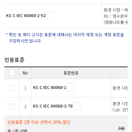
환경 시험－제
KS C IEC 60068-2-52
Kb：염수분무,
(염화나트륨 용액
확인 및 폐지 고시된 표준에 대해서는 마지막 제정 또는 개정 표준을
구입하시면 됩니다.
인용표준
No
표준번호
KS C IEC 60068-1
1
환경 시험
환경 시험 —
KS C IEC 60068-2-78
2
Cab: 안
인용표준 2종 이상 선택시 20% 할인
0원
총
0
종 선택