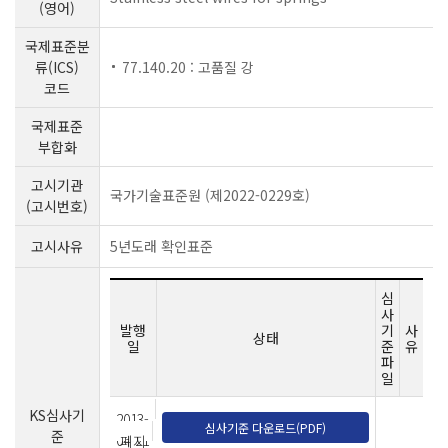
(영어)
국제표준분
류(ICS)
77.140.20 : 고품질 강
코드
국제표준
부합화
고시기관
국가기술표준원 (제2022-0229호)
(고시번호)
고시사유
5년도래 확인표준
심
사
발행
기
사
상태
일
준
유
파
일
KS심사기
2013-
심사기준 다운로드(PDF)
준
04-21
폐지