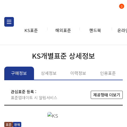
0
KS표준
해외표준
핸드북
온라
KS표준
KS표준검색
개별
KS개별표준 상세정보
구매정보
상세정보
이력정보
인용표준
관심표준 등록 :
제공형태 더보기
표준업데이트 시 알림서비스
표준
판매