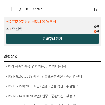
KS D 3702
3
스테인리스
인용표준 2종 이상 선택시 20% 할인
0원
총
0
종 선택
0
원
장바구니 담기
관련상품
철강 금속제품-1(열처리용, 콘크리트용 등)
KS P 8165(2019 확인) 인증표준콜렉션 - 주상 안전대
KS B 2350(2020 확인) 인증표준콜렉션 - 주철밸브
KS M 2142(2020 확인) 인증표준콜렉션 - 부동액