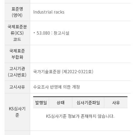
표준명
Industrial racks
(영어)
국제표준분
류(ICS)
53.080 : 창고시설
코드
국제표준
부합화
고시기관
국가기술표준원 (제2022-0321호)
(고시번호)
고시사유
수요조사 반영에 의한 개정
발행일
상태
심사기준파일
사유
KS심사기
준
KS심사기준 정보가 존재하지 않습니다.