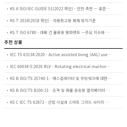
KS A ISO/IEC GUIDE 51(2022 확인) - 안전 측면 — 표준에 포함시킬 지침
KS T 2018(2018 확인) - 자동창고용 화재 방지기준
KS T ISO 6780 - 대륙 간 물류용 평파렛트 —주요 치수와 허용 치수
추천 상품
IEC TS 63134:2020 - Active assisted living (AAL) use cases
IEC 60034-5:2020 RLV - Rotating electrical machines - Part 5: Degrees of protection provided by the integral design of rotating electrical machines (IP code) - Classification
KS B ISO/TS 25740-1 - 에스컬레이터 및 무빙워크에 대한 안전요건 — 제1부: 세계공통 필수 안전요건(GESRs)
KS B ISO/TS 8100-21 - 승객 및 화물 운송용 엘리베이터 —제21부: 세계공통 필수안전요건(GESRs)을 충족하는 세계공통 안전 파라미터(GSPs)
KS C IEC TS 62872 - 산업 시설과 스마트 그리드 사이의 산업 공정 측정, 제어 및 자동화 시스템 인터페이스