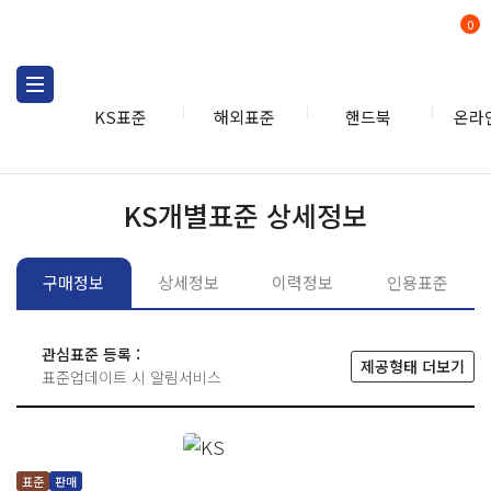
0
KS표준
해외표준
핸드북
온라
KS표준
KS표준검색
개별
KS개별표준 상세정보
구매정보
상세정보
이력정보
인용표준
관심표준 등록 :
제공형태 더보기
표준업데이트 시 알림서비스
표준
판매