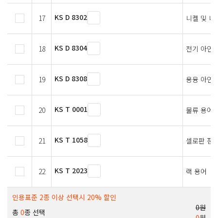
KS D 8302
17
니켈 및 니
KS D 8304
18
전기 아연 
KS D 8308
19
용융 아연 
KS T 0001
20
물류 용어
KS T 1058
21
셀로판 점
KS T 2023
22
랙 용어
인용표준 2종 이상 선택시 20% 할인
0원
총
0
종 선택
0
원