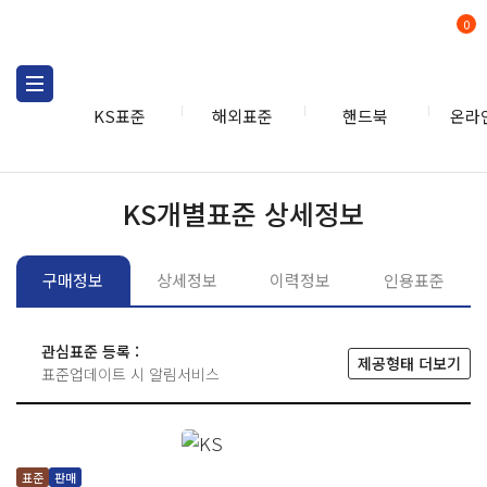
0
KS표준
해외표준
핸드북
온라
KS표준
KS표준검색
개별
KS개별표준 상세정보
구매정보
상세정보
이력정보
인용표준
관심표준 등록 :
제공형태 더보기
표준업데이트 시 알림서비스
표준
판매