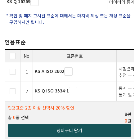
KS Q 16269
데이터의 통계적
확인 및 폐지 고시된 표준에 대해서는 마지막 제정 또는 개정 표준을
구입하시면 됩니다.
인용표준
No
표준번호
시험결과의 
KS A ISO 2602
1
추정 — 신
통계 — 용
KS Q ISO 3534-1
2
통계 및 확
인용표준 2종 이상 선택시 20% 할인
0원
총
0
종 선택
0
원
장바구니 담기