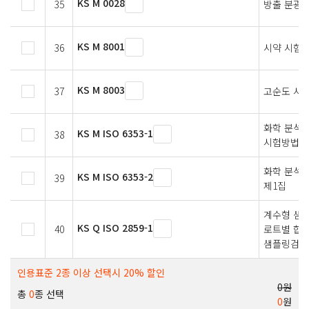
KS M 0028
35
방출 분광 
KS M 8001
36
시약 시험
KS M 8003
37
고순도 시
화학 분석용
KS M ISO 6353-1
38
시험방법
화학 분석용
KS M ISO 6353-2
39
제1집
계수형 샘플
KS Q ISO 2859-1
40
로트별 합격
샘플링검사
인용표준 2종 이상 선택시 20% 할인
0원
총
0
종 선택
0
원