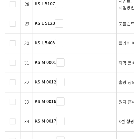
시멘트의 
KS L 5107
28
시험방법
KS L 5120
29
포틀랜드 시
KS L 5405
30
플라이 애
KS M 0001
31
화학 분석 
KS M 0012
32
흡광 광도 
KS M 0016
33
원자 흡수 
KS M 0017
34
X선 형광 