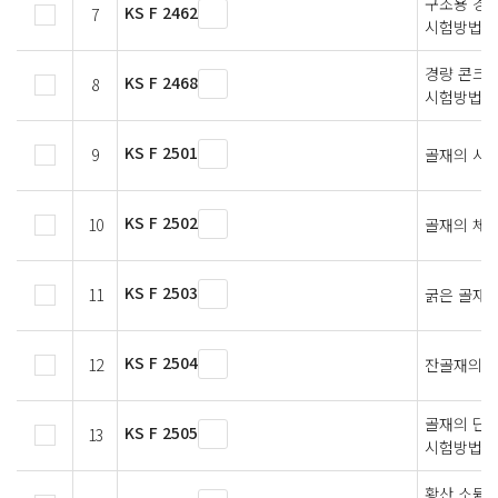
구조용 경
KS F 2462
7
시험방법
경량 콘크리
KS F 2468
8
시험방법
KS F 2501
9
골재의 시료
KS F 2502
10
골재의 체
KS F 2503
11
굵은 골재의
KS F 2504
12
잔골재의 밀
골재의 단
KS F 2505
13
시험방법
황산 소듐을