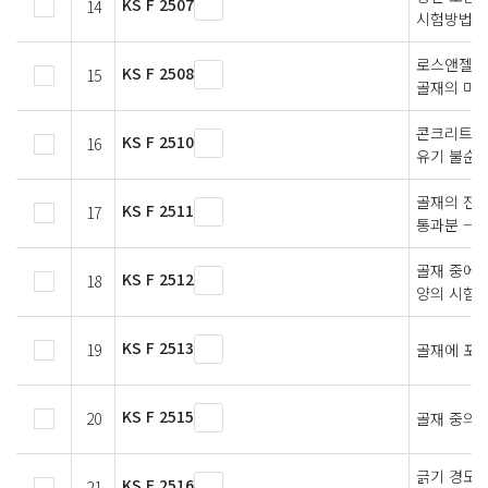
KS F 2507
14
시험방법
로스앤젤레
KS F 2508
15
골재의 마모
콘크리트용
KS F 2510
16
유기 불순물
골재의 잔 입
KS F 2511
17
통과분 —
골재 중에 
KS F 2512
18
양의 시험
KS F 2513
19
골재에 포
KS F 2515
20
골재 중의 
긁기 경도에
KS F 2516
21