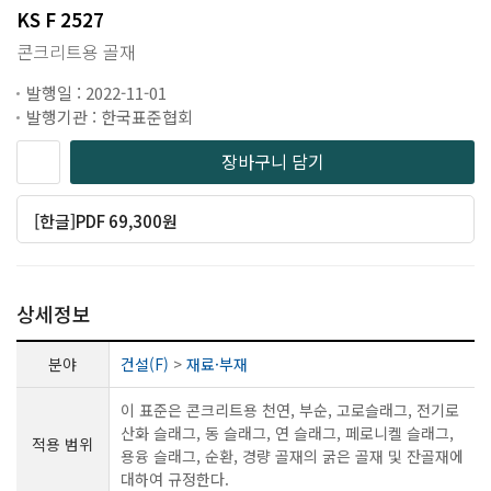
KS F 2527
콘크리트용 골재
발행일 : 2022-11-01
발행기관 : 한국표준협회
장바구니 담기
[한글]PDF 69,300원
상세정보
분야
건설(F)
>
재료·부재
이 표준은 콘크리트용 천연, 부순, 고로슬래그, 전기로
산화 슬래그, 동 슬래그, 연 슬래그, 페로니켈 슬래그,
적용 범위
용융 슬래그, 순환, 경량 골재의 굵은 골재 및 잔골재에
대하여 규정한다.