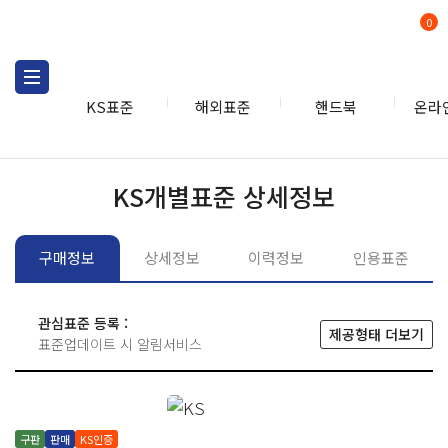
0
KS표준
해외표준
핸드북
온라
KS표준
KS표준검색
개별
KS개별표준 상세정보
구매정보
상세정보
이력정보
인용표준
관심표준 등록 :
제공형태 더보기
표준업데이트 시 알림서비스
구판
판매
KS인증