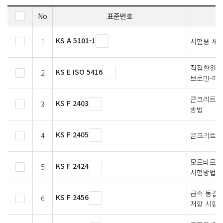
No
표준번호
KS A 5101-1
1
시험용 체 
직접환원철 
KS E ISO 5416
2
브로민-메
콘크리트의
KS F 2403
3
방법
KS F 2405
4
콘크리트 
모르타르 및
KS F 2424
5
시험방법
급속 동결 
KS F 2456
6
저항 시험