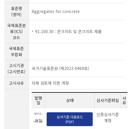
표준명
Aggregates for concrete
(영어)
국제표준분
류(ICS)
91.100.30 : 콘크리트 및 콘크리트 제품
코드
국제표준
부합화
고시기관
국가기술표준원 (제2022-0469호)
(고시번호)
고시사유
자체 검토에 의한 개정
발행
사
상태
심사기준파일
일
유
2021-
인증심사기준
심사기준 다운로드
03-22
개정
개정
(PDF)