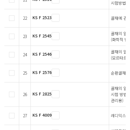
시험방법
KS F 2523
22
골재에 관한
골재의 알칼
KS F 2545
23
(화학적 방
골재의 알칼
KS F 2546
24
(모르타르봉
KS F 2576
25
순환골재의
골재의 알
KS F 2825
26
시험 방법(
관리용)
KS F 4009
27
레디믹스트