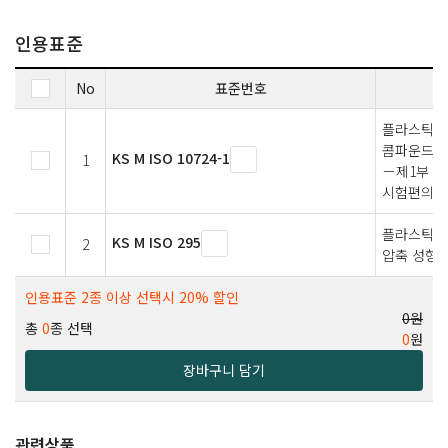
인용표준
No
표준번호
플라스틱－
콤파운드(P
KS M ISO 10724-1
1
－제1부：
시험편의 
플라스틱－
KS M ISO 295
2
압축 성형
인용표준 2종 이상 선택시 20% 할인
0원
총
0
종 선택
0
원
장바구니 담기
관련상품