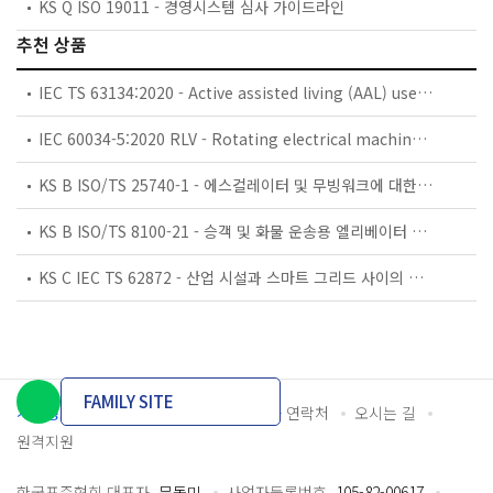
KS Q ISO 19011 - 경영시스템 심사 가이드라인
추천 상품
IEC TS 63134:2020 - Active assisted living (AAL) use cases
IEC 60034-5:2020 RLV - Rotating electrical machines - Part 5: Degrees of protection provided by the integral design of rotating electrical machines (IP code) - Classification
KS B ISO/TS 25740-1 - 에스컬레이터 및 무빙워크에 대한 안전요건 — 제1부: 세계공통 필수 안전요건(GESRs)
KS B ISO/TS 8100-21 - 승객 및 화물 운송용 엘리베이터 —제21부: 세계공통 필수안전요건(GESRs)을 충족하는 세계공통 안전 파라미터(GSPs)
KS C IEC TS 62872 - 산업 시설과 스마트 그리드 사이의 산업 공정 측정, 제어 및 자동화 시스템 인터페이스
FAMILY SITE
개인정보처리방침
이용약관
담당자 연락처
오시는 길
원격지원
한국표준협회 대표자
문동민
사업자등록번호
105-82-00617