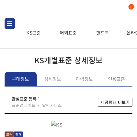
0
KS표준
해외표준
핸드북
온라
KS표준
KS표준검색
개별
KS개별표준 상세정보
구매정보
상세정보
이력정보
인용표준
관심표준 등록 :
제공형태 더보기
표준업데이트 시 알림서비스
표준
판매