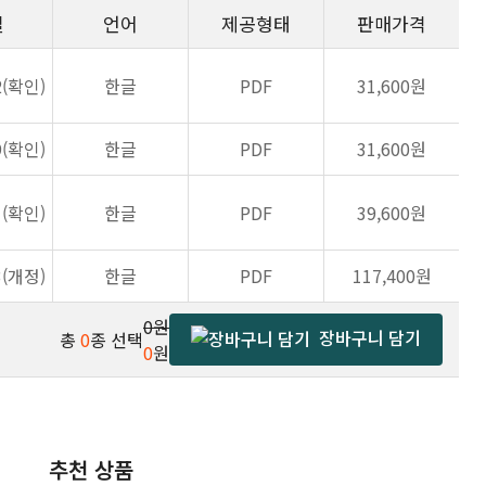
일
언어
제공형태
판매가격
2(확인)
한글
PDF
31,600원
9(확인)
한글
PDF
31,600원
1(확인)
한글
PDF
39,600원
3(개정)
한글
PDF
117,400원
0원
장바구니 담기
총
0
종 선택
0
원
추천 상품