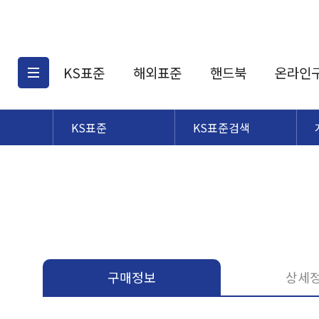
KS표준
해외표준
핸드북
온라인
KS표준
KS표준검색
KS표준검색
해외표준검색
KS
소개
AATCC
KS관련상품
해외표준관련상품
ASM
제공표준
DIN
KS인증심사기준
해외표준 견적의뢰
JSTRA
구입절차
TRA
국내단체표준
ISO심볼
구매정보
상세