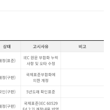
상태
고시사유
비고
IEC 원문 부합화 누락
개정(표준)
사항 및 오타 수정
국제표준부합화에
개정(구판)
의한 개정
확인(구판)
5년도래 확인표준
국제표준(IEC 60529
개정(구판)
Ed 2.2) 개정내용 반영