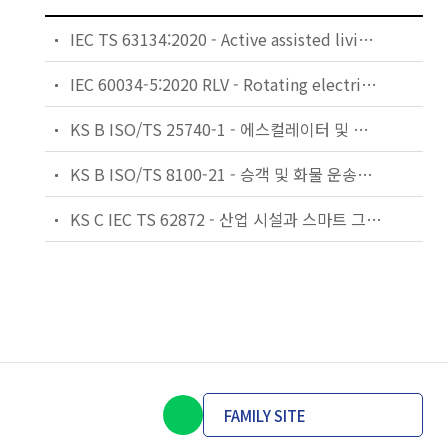
IEC TS 63134:2020 - Active assisted living (AAL) use cases
IEC 60034-5:2020 RLV - Rotating electrical machines - Part 5: Degrees of protection provided by the integral design of rotating electrical machines (IP code) - Classification
KS B ISO/TS 25740-1 - 에스컬레이터 및 무빙워크에 대한 안전요건 — 제1부: 세계공통 필수 안전요건(GESRs)
KS B ISO/TS 8100-21 - 승객 및 화물 운송용 엘리베이터 —제21부: 세계공통 필수안전요건(GESRs)을 충족하는 세계공통 안전 파라미터(GSPs)
KS C IEC TS 62872 - 산업 시설과 스마트 그리드 사이의 산업 공정 측정, 제어 및 자동화 시스템 인터페이스
FAMILY SITE