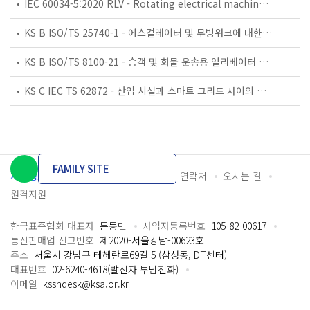
IEC 60034-5:2020 RLV - Rotating electrical machines - Part 5: Degrees of protection provided by the integral design of rotating electrical machines (IP code) - Classification
KS B ISO/TS 25740-1 - 에스컬레이터 및 무빙워크에 대한 안전요건 — 제1부: 세계공통 필수 안전요건(GESRs)
KS B ISO/TS 8100-21 - 승객 및 화물 운송용 엘리베이터 —제21부: 세계공통 필수안전요건(GESRs)을 충족하는 세계공통 안전 파라미터(GSPs)
KS C IEC TS 62872 - 산업 시설과 스마트 그리드 사이의 산업 공정 측정, 제어 및 자동화 시스템 인터페이스
FAMILY SITE
개인정보처리방침
이용약관
담당자 연락처
오시는 길
원격지원
한국표준협회 대표자
문동민
사업자등록번호
105-82-00617
통신판매업 신고번호
제2020-서울강남-00623호
주소
서울시 강남구 테헤란로69길 5 (삼성동, DT센터)
대표번호
02-6240-4618(발신자 부담전화)
이메일
kssndesk@ksa.or.kr