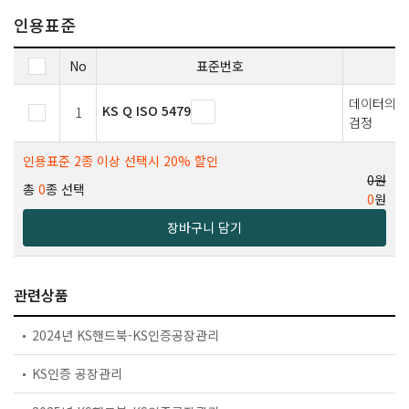
인용표준
No
표준번호
데이터의 통
KS Q ISO 5479
1
검정
인용표준 2종 이상 선택시 20% 할인
0원
총
0
종 선택
0
원
장바구니 담기
관련상품
2024년 KS핸드북-KS인증공장관리
KS인증 공장관리