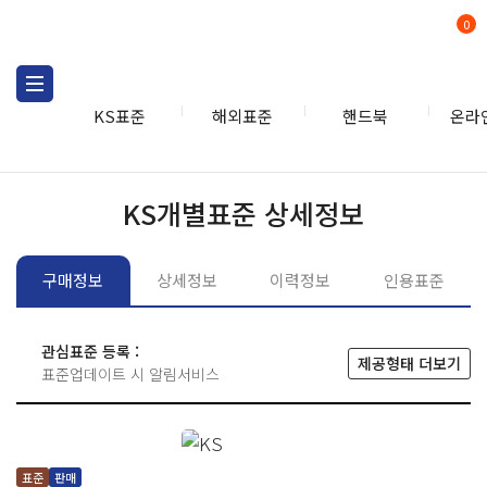
0
KS표준
해외표준
핸드북
온라
KS표준
KS표준검색
개별
KS개별표준 상세정보
구매정보
상세정보
이력정보
인용표준
관심표준 등록 :
제공형태 더보기
표준업데이트 시 알림서비스
표준
판매