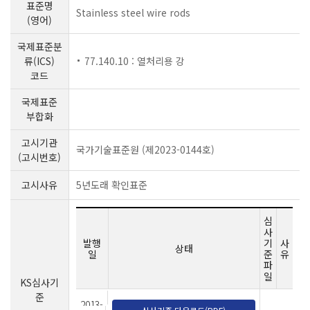
표준명
Stainless steel wire rods
(영어)
국제표준분
류(ICS)
77.140.10 : 열처리용 강
코드
국제표준
부합화
고시기관
국가기술표준원 (제2023-0144호)
(고시번호)
고시사유
5년도래 확인표준
심
사
발행
기
사
상태
일
준
유
파
일
KS심사기
준
2013-