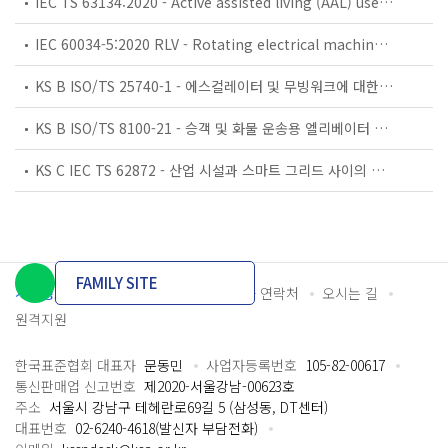
IEC TS 63134:2020 - Active assisted living (AAL) use cases
IEC 60034-5:2020 RLV - Rotating electrical machines - Part 5: Degrees of protection provided by the integral design of rotating electrical machines (IP code) - Classification
KS B ISO/TS 25740-1 - 에스컬레이터 및 무빙워크에 대한 안전요건 — 제1부: 세계공통 필수 안전요건(GESRs)
KS B ISO/TS 8100-21 - 승객 및 화물 운송용 엘리베이터 —제21부: 세계공통 필수안전요건(GESRs)을 충족하는 세계공통 안전 파라미터(GSPs)
KS C IEC TS 62872 - 산업 시설과 스마트 그리드 사이의 산업 공정 측정, 제어 및 자동화 시스템 인터페이스
FAMILY SITE
개인정보처리방침
이용약관
담당자 연락처
오시는 길
원격지원
한국표준협회 대표자
문동민
사업자등록번호
105-82-00617
통신판매업 신고번호
제2020-서울강남-00623호
주소
서울시 강남구 테헤란로69길 5 (삼성동, DT센터)
대표번호
02-6240-4618(발신자 부담전화)