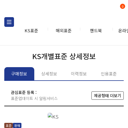
0
KS표준
해외표준
핸드북
온라
KS표준
KS표준검색
개별
KS개별표준 상세정보
구매정보
상세정보
이력정보
인용표준
관심표준 등록 :
제공형태 더보기
표준업데이트 시 알림서비스
표준
판매