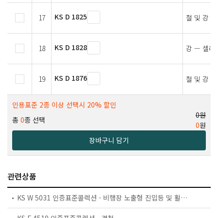
KS D 1825
17
철 및 강 
KS D 1828
18
강 — 셀레
KS D 1876
19
철 및 강 
인용표준 2종 이상 선택시 20% 할인
0원
총
0
종 선택
0
원
장바구니 담기
관련상품
KS W 5031 인증표준콜렉션 - 비행장 노출형 진입등 및 활주로 말단등/말단연장등/종단등
KS F 4519 인증표준콜렉션 - 경첩