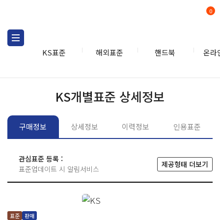
0
KS표준
해외표준
핸드북
온라
KS표준
KS표준검색
개별
KS개별표준 상세정보
구매정보
상세정보
이력정보
인용표준
관심표준 등록 :
제공형태 더보기
표준업데이트 시 알림서비스
표준
판매