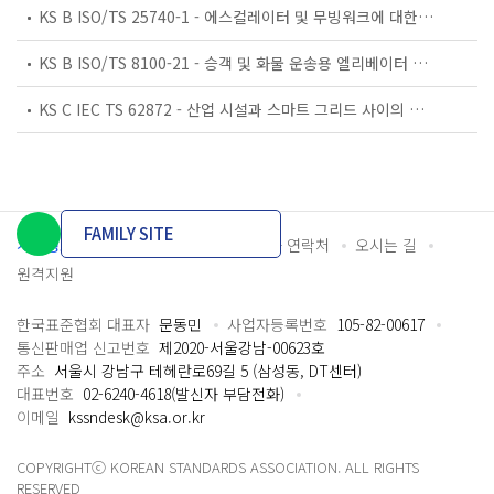
KS B ISO/TS 25740-1 - 에스컬레이터 및 무빙워크에 대한 안전요건 — 제1부: 세계공통 필수 안전요건(GESRs)
KS B ISO/TS 8100-21 - 승객 및 화물 운송용 엘리베이터 —제21부: 세계공통 필수안전요건(GESRs)을 충족하는 세계공통 안전 파라미터(GSPs)
KS C IEC TS 62872 - 산업 시설과 스마트 그리드 사이의 산업 공정 측정, 제어 및 자동화 시스템 인터페이스
FAMILY SITE
개인정보처리방침
이용약관
담당자 연락처
오시는 길
원격지원
한국표준협회 대표자
문동민
사업자등록번호
105-82-00617
통신판매업 신고번호
제2020-서울강남-00623호
주소
서울시 강남구 테헤란로69길 5 (삼성동, DT센터)
대표번호
02-6240-4618(발신자 부담전화)
이메일
kssndesk@ksa.or.kr
COPYRIGHTⓒ KOREAN STANDARDS ASSOCIATION. ALL RIGHTS
RESERVED