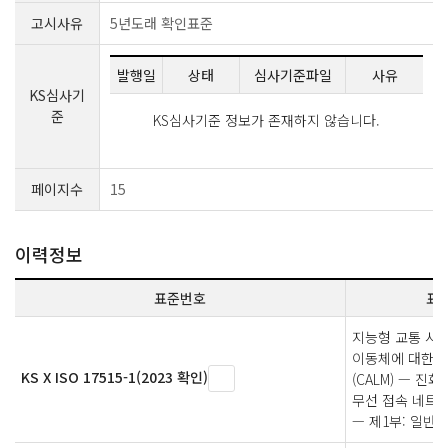
고시사유
5년도래 확인표준
발행일
상태
심사기준파일
사유
KS심사기
준
KS심사기준 정보가 존재하지 않습니다.
페이지수
15
이력정보
표준번호
표
지능형 교통 시스
이동체에 대한 
KS X ISO 17515-1(2023 확인)
(CALM) — 진
무선 접속 네트워크
— 제1부: 일반