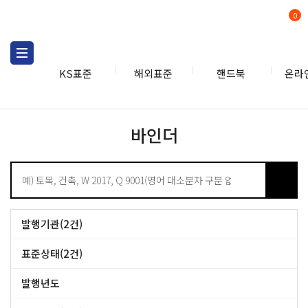
0
KS표준
해외표준
핸드북
온라
KS표준
KS관련상품
바인
바인더
발행기관(2건)
KS (2건)
표준상태(2건)
표준 (2건)
발행년도
~