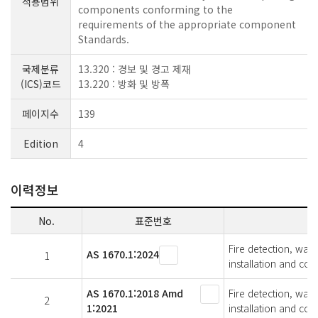
적용범위
components conforming to the
requirements of the appropriate component
Standards.
국제분류
13.320 : 경보 및 경고 제재
(ICS)코드
13.220 : 방화 및 방폭
페이지수
139
Edition
4
이력정보
No.
표준번호
Fire detection, war
AS 1670.1:2024
1
installation and com
AS 1670.1:2018 Amd
Fire detection, war
2
1:2021
installation and com