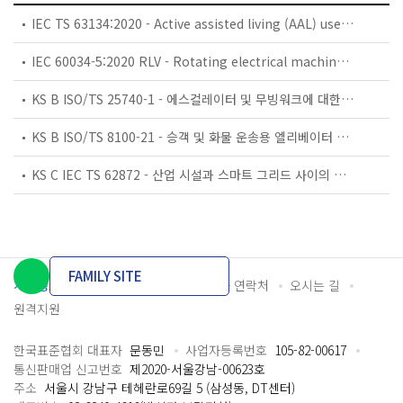
IEC TS 63134:2020 - Active assisted living (AAL) use cases
IEC 60034-5:2020 RLV - Rotating electrical machines - Part 5: Degrees of protection provided by the integral design of rotating electrical machines (IP code) - Classification
KS B ISO/TS 25740-1 - 에스컬레이터 및 무빙워크에 대한 안전요건 — 제1부: 세계공통 필수 안전요건(GESRs)
KS B ISO/TS 8100-21 - 승객 및 화물 운송용 엘리베이터 —제21부: 세계공통 필수안전요건(GESRs)을 충족하는 세계공통 안전 파라미터(GSPs)
KS C IEC TS 62872 - 산업 시설과 스마트 그리드 사이의 산업 공정 측정, 제어 및 자동화 시스템 인터페이스
FAMILY SITE
개인정보처리방침
이용약관
담당자 연락처
오시는 길
원격지원
한국표준협회 대표자
문동민
사업자등록번호
105-82-00617
통신판매업 신고번호
제2020-서울강남-00623호
주소
서울시 강남구 테헤란로69길 5 (삼성동, DT센터)