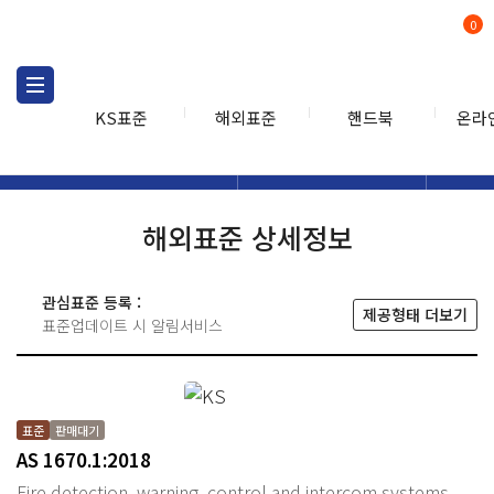
0
KS표준
해외표준
핸드북
온라
해외표준
해외표준검색
해외표
검색
해외표준 상세정보
관심표준 등록 :
제공형태 더보기
표준업데이트 시 알림서비스
표준
판매대기
AS 1670.1:2018
Fire detection, warning, control and intercom systems -