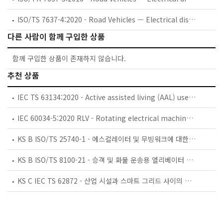
ISO/TS 7637-4:2020 - Road Vehicles — Electrical disturbance by conduction and coupling — Part 4: Electrical transient conduction along shielded high voltage supply lines only
다른 사람이 함께 구입한 상품
함께 구입한 상품이 존재하지 않습니다.
추천 상품
IEC TS 63134:2020 - Active assisted living (AAL) use cases
IEC 60034-5:2020 RLV - Rotating electrical machines - Part 5: Degrees of protection provided by the integral design of rotating electrical machines (IP code) - Classification
KS B ISO/TS 25740-1 - 에스컬레이터 및 무빙워크에 대한 안전요건 — 제1부: 세계공통 필수 안전요건(GESRs)
KS B ISO/TS 8100-21 - 승객 및 화물 운송용 엘리베이터 —제21부: 세계공통 필수안전요건(GESRs)을 충족하는 세계공통 안전 파라미터(GSPs)
KS C IEC TS 62872 - 산업 시설과 스마트 그리드 사이의 산업 공정 측정, 제어 및 자동화 시스템 인터페이스