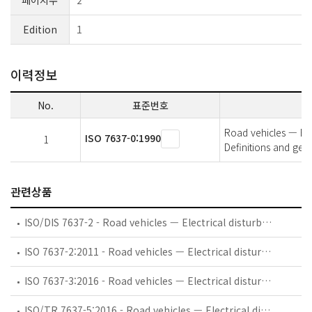
페이지수
2
Edition
1
이력정보
No.
표준번호
Road vehicles — Ele
ISO 7637-0:1990
1
Definitions and gen
관련상품
ISO/DIS 7637-2 - Road vehicles — Electrical disturbances by conduction and coupling — Part 2: Electrical transient conduction along supply lines
ISO 7637-2:2011 - Road vehicles — Electrical disturbances from conduction and coupling — Part 2: Electrical transient conduction along supply lines only
ISO 7637-3:2016 - Road vehicles — Electrical disturbances from conduction and coupling — Part 3: Electrical transient transmission by capacitive and inductive coupling via lines other than supply lines
ISO/TR 7637-5:2016 - Road vehicles — Electrical disturbances from conduction and coupling — Part 5: Enhanced definitions and verification methods for harmonization of pulse generators according to ISO 7637