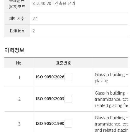
국제분류
81.040.20 : 건축용 유리
(ICS)코드
페이지수
27
Edition
2
이력정보
No.
표준번호
Glass in building — 
ISO 9050:2026
1
glazing
Glass in building — 
ISO 9050:2003
2
transmittance, total
related glazing fact
Glass in building — 
ISO 9050:1990
3
transmittance, total
and related glazing 