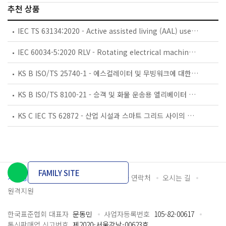
추천 상품
IEC TS 63134:2020 - Active assisted living (AAL) use cases
IEC 60034-5:2020 RLV - Rotating electrical machines - Part 5: Degrees of protection provided by the integral design of rotating electrical machines (IP code) - Classification
KS B ISO/TS 25740-1 - 에스컬레이터 및 무빙워크에 대한 안전요건 — 제1부: 세계공통 필수 안전요건(GESRs)
KS B ISO/TS 8100-21 - 승객 및 화물 운송용 엘리베이터 —제21부: 세계공통 필수안전요건(GESRs)을 충족하는 세계공통 안전 파라미터(GSPs)
KS C IEC TS 62872 - 산업 시설과 스마트 그리드 사이의 산업 공정 측정, 제어 및 자동화 시스템 인터페이스
FAMILY SITE
개인정보처리방침
이용약관
담당자 연락처
오시는 길
원격지원
한국표준협회 대표자
문동민
사업자등록번호
105-82-00617
통신판매업 신고번호
제2020-서울강남-00623호