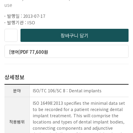
use
발행일 : 2013-07-17
발행기관 : ISO
장바구니 담기
[영어]PDF 77,600원
상세정보
분야
ISO/TC 106/SC 8 : Dental implants
ISO 16498:2013 specifies the minimal data set
to be recorded for a patient receiving dental
implant treatment. This will comprise the
적용범위
locations and types of dental implant bodies,
connecting components and adjunctive