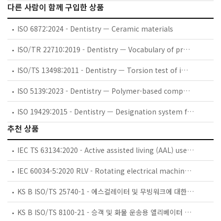
다른 사람이 함께 구입한 상품
ISO 6872:2024 - Dentistry — Ceramic materials
ISO/TR 22710:2019 - Dentistry — Vocabulary of process chain from dental CT to CAD/CAM for implant prosthetic restorations — Backward planning in the digital process chain
ISO/TS 13498:2011 - Dentistry — Torsion test of implant body/connecting part joints of endosseous dental implant systems
ISO 5139:2023 - Dentistry — Polymer-based composite machinable blanks
ISO 19429:2015 - Dentistry — Designation system for dental implants
추천 상품
IEC TS 63134:2020 - Active assisted living (AAL) use cases
IEC 60034-5:2020 RLV - Rotating electrical machines - Part 5: Degrees of protection provided by the integral design of rotating electrical machines (IP code) - Classification
KS B ISO/TS 25740-1 - 에스컬레이터 및 무빙워크에 대한 안전요건 — 제1부: 세계공통 필수 안전요건(GESRs)
KS B ISO/TS 8100-21 - 승객 및 화물 운송용 엘리베이터 —제21부: 세계공통 필수안전요건(GESRs)을 충족하는 세계공통 안전 파라미터(GSPs)