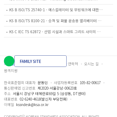
KS B ISO/TS 25740-1 - 에스컬레이터 및 무빙워크에 대한 안전요건 — 제1부: 세계공통 필수 안전요건(GESRs)
KS B ISO/TS 8100-21 - 승객 및 화물 운송용 엘리베이터 —제21부: 세계공통 필수안전요건(GESRs)을 충족하는 세계공통 안전 파라미터(GSPs)
KS C IEC TS 62872 - 산업 시설과 스마트 그리드 사이의 산업 공정 측정, 제어 및 자동화 시스템 인터페이스
FAMILY SITE
개인정보처리방침
이용약관
담당자 연락처
오시는 길
원격지원
한국표준협회 대표자
문동민
사업자등록번호
105-82-00617
통신판매업 신고번호
제2020-서울강남-00623호
주소
서울시 강남구 테헤란로69길 5 (삼성동, DT센터)
대표번호
02-6240-4618(발신자 부담전화)
이메일
kssndesk@ksa.or.kr
COPYRIGHTⓒ KOREAN STANDARDS ASSOCIATION. ALL RIGHTS