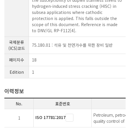
the susceptibility of duplex stainless steels to
hydrogen-induced stress cracking (HISC) in
subsea applications where cathodic
protection is applied. This falls outside the
scope of this document. Reference is made
to DNV/GL RP-F112[4].
국제분류
75.180.01 : 석유 및 천연가수를 위한 장비 일반
(ICS)코드
페이지수
18
Edition
1
이력정보
No.
표준번호
Petroleum, petroche
ISO 17781:2017
1
quality control of mi