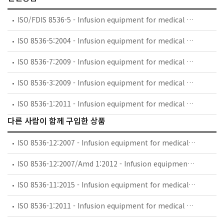
ISO/FDIS 8536-5 - Infusion equipment for medical use — Part 5: Burette infusion sets for single use, gravity feed
ISO 8536-5:2004 - Infusion equipment for medical use — Part 5: Burette infusion sets for single use, gravity feed
ISO 8536-7:2009 - Infusion equipment for medical use — Part 7: Caps made of aluminium-plastics combinations for infusion bottles
ISO 8536-3:2009 - Infusion equipment for medical use — Part 3: Aluminium caps for infusion bottles
ISO 8536-1:2011 - Infusion equipment for medical use — Part 1: Infusion glass bottles
다른 사람이 함께 구입한 상품
ISO 8536-12:2007 - Infusion equipment for medical use — Part 12: Check valves
ISO 8536-12:2007/Amd 1:2012 - Infusion equipment for medical use — Part 12: Check valves — Amendment 1
ISO 8536-11:2015 - Infusion equipment for medical use — Part 11: Infusion filters for single use with pressure infusion equipment
ISO 8536-1:2011 - Infusion equipment for medical use — Part 1: Infusion glass bottles