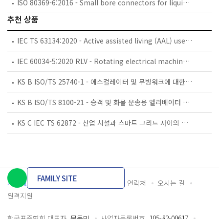
ISO 80369-6:2016 - Small bore connectors for liquids and gases in healthcare applications — Part 6: Connectors for neuraxial applications
추천 상품
IEC TS 63134:2020 - Active assisted living (AAL) use cases
IEC 60034-5:2020 RLV - Rotating electrical machines - Part 5: Degrees of protection provided by the integral design of rotating electrical machines (IP code) - Classification
KS B ISO/TS 25740-1 - 에스컬레이터 및 무빙워크에 대한 안전요건 — 제1부: 세계공통 필수 안전요건(GESRs)
KS B ISO/TS 8100-21 - 승객 및 화물 운송용 엘리베이터 —제21부: 세계공통 필수안전요건(GESRs)을 충족하는 세계공통 안전 파라미터(GSPs)
KS C IEC TS 62872 - 산업 시설과 스마트 그리드 사이의 산업 공정 측정, 제어 및 자동화 시스템 인터페이스
FAMILY SITE
개인정보처리방침
이용약관
담당자 연락처
오시는 길
원격지원
한국표준협회 대표자
문동민
사업자등록번호
105-82-00617