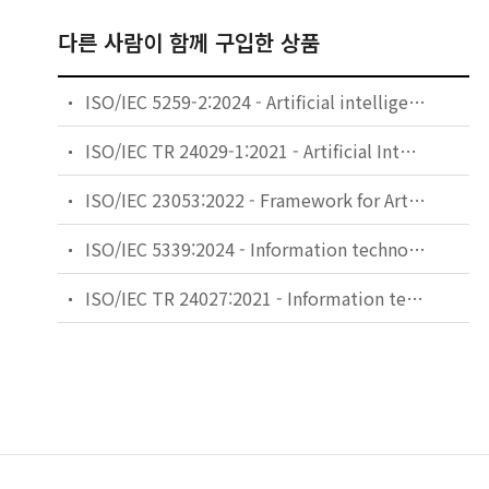
다른 사람이 함께 구입한 상품
ISO/IEC 5259-2:2024 - Artificial intelligence — Data quality for analytics and machine learning (ML) — Part 2: Data quality measures
ISO/IEC TR 24029-1:2021 - Artificial Intelligence (AI) — Assessment of the robustness of neural networks — Part 1: Overview
ISO/IEC 23053:2022 - Framework for Artificial Intelligence (AI) Systems Using Machine Learning (ML)
ISO/IEC 5339:2024 - Information technology — Artificial intelligence — Guidance for AI applications
ISO/IEC TR 24027:2021 - Information technology — Artificial intelligence (AI) — Bias in AI systems and AI aided decision making