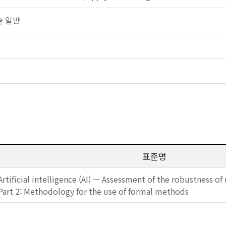
기술 일반
표준명
Artificial intelligence (AI) — Assessment of the robustness o
Part 2: Methodology for the use of formal methods