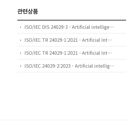
관련상품
ISO/IEC DIS 24029-3 - Artificial intelligence (AI) — Assessment of the robustness of neural networks — Part 3: Methodology for the use of statistical methods
ISO/IEC TR 24029-1:2021 - Artificial Intelligence (AI) — Assessment of the robustness of neural networks — Part 1: Overview
ISO/IEC TR 24029-1:2021 - Artificial Intelligence (AI) - Assessment of the robustness of neural networks - Part 1: Overview
ISO/IEC 24029-2:2023 - Artificial intelligence (AI) - Assessment of the robustness of neural networks - Part 2: Methodology for the use of formal methods