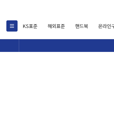
KS표준
해외표준
핸드북
온라인
KS표준검색
해외표준검색
KS
소개
AATCC
KS관련상품
해외표준관련상품
ASM
제공표준
DIN
KS인증심사기준
해외표준 견적의뢰
JSTRA
구입절차
TRA
국내단체표준
ISO심볼