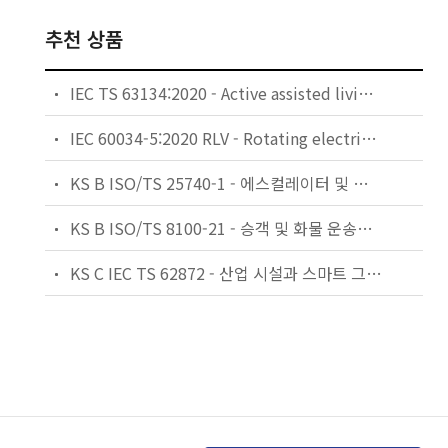
추천 상품
IEC TS 63134:2020 - Active assisted living (AAL) use cases
IEC 60034-5:2020 RLV - Rotating electrical machines - Part 5: Degrees of protection provided by the integral design of rotating electrical machines (IP code) - Classification
KS B ISO/TS 25740-1 - 에스컬레이터 및 무빙워크에 대한 안전요건 — 제1부: 세계공통 필수 안전요건(GESRs)
KS B ISO/TS 8100-21 - 승객 및 화물 운송용 엘리베이터 —제21부: 세계공통 필수안전요건(GESRs)을 충족하는 세계공통 안전 파라미터(GSPs)
KS C IEC TS 62872 - 산업 시설과 스마트 그리드 사이의 산업 공정 측정, 제어 및 자동화 시스템 인터페이스