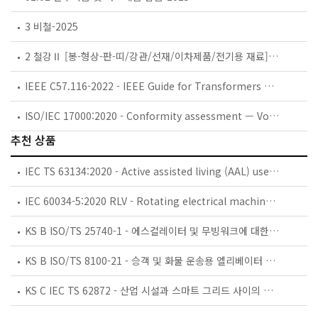
3 비철-2025
2 철강Ⅱ [봉-형상-판-띠/강관/선재/이차제품/전기용 재료]-2025
IEEE C57.116-2022 - IEEE Guide for Transformers Directly Connected to Generators
ISO/IEC 17000:2020 - Conformity assessment — Vocabulary and general principles
추천 상품
IEC TS 63134:2020 - Active assisted living (AAL) use cases
IEC 60034-5:2020 RLV - Rotating electrical machines - Part 5: Degrees of protection provided by the integral design of rotating electrical machines (IP code) - Classification
KS B ISO/TS 25740-1 - 에스컬레이터 및 무빙워크에 대한 안전요건 — 제1부: 세계공통 필수 안전요건(GESRs)
KS B ISO/TS 8100-21 - 승객 및 화물 운송용 엘리베이터 —제21부: 세계공통 필수안전요건(GESRs)을 충족하는 세계공통 안전 파라미터(GSPs)
KS C IEC TS 62872 - 산업 시설과 스마트 그리드 사이의 산업 공정 측정, 제어 및 자동화 시스템 인터페이스