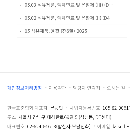
05.03 석유제품, 액체연료 및 윤활제 (Ⅲ) (D6469 ~ D7398)-2025
05.02 석유제품, 액체연료 및 윤활제 (II) (D4177 ~ D6468)-2025
05 석유제품, 윤활 (전6권)-2025
개인정보처리방침
이용약관
담당자 연락처
오시는 길
한국표준협회 대표자
문동민
사업자등록번호
105-82-0061
주소
서울시 강남구 테헤란로69길 5 (삼성동, DT센터)
대표번호
02-6240-4618(발신자 부담전화)
이메일
kssndes