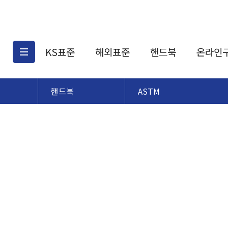
KS표준
해외표준
핸드북
온라인
핸드북
ASTM
KS표준검색
해외표준검색
KS
소개
AATCC
KS관련상품
해외표준관련상품
ASM
제공표준
DIN
KS인증심사기준
해외표준 견적의뢰
JSTRA
구입절차
TRA
국내단체표준
ISO심볼