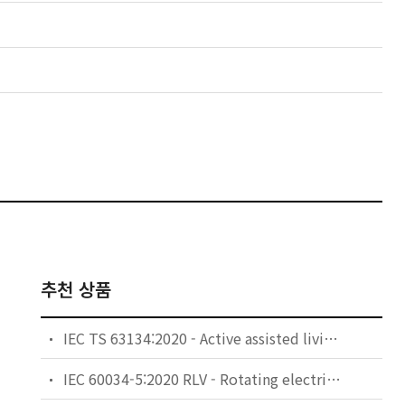
추천 상품
IEC TS 63134:2020 - Active assisted living (AAL) use cases
IEC 60034-5:2020 RLV - Rotating electrical machines - Part 5: Degrees of protection provided by the integral design of rotating electrical machines (IP code) - Classification