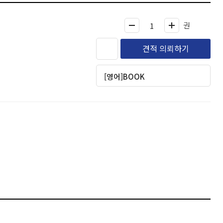
권
견적 의뢰하기
[영어]BOOK