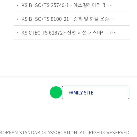
KS B ISO/TS 25740-1 - 에스컬레이터 및 무빙워크에 대한 안전요건 — 제1부: 세계공통 필수 안전요건(GESRs)
KS B ISO/TS 8100-21 - 승객 및 화물 운송용 엘리베이터 —제21부: 세계공통 필수안전요건(GESRs)을 충족하는 세계공통 안전 파라미터(GSPs)
KS C IEC TS 62872 - 산업 시설과 스마트 그리드 사이의 산업 공정 측정, 제어 및 자동화 시스템 인터페이스
FAMILY SITE
KOREAN STANDARDS ASSOCIATION. ALL RIGHTS RESERVED