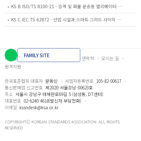
KS B ISO/TS 8100-21 - 승객 및 화물 운송용 엘리베이터 —제21부: 세계공통 필수안전요건(GESRs)을 충족하는 세계공통 안전 파라미터(GSPs)
KS C IEC TS 62872 - 산업 시설과 스마트 그리드 사이의 산업 공정 측정, 제어 및 자동화 시스템 인터페이스
FAMILY SITE
개인정보처리방침
이용약관
담당자 연락처
오시는 길
원격지원
한국표준협회 대표자
문동민
사업자등록번호
105-82-00617
통신판매업 신고번호
제2020-서울강남-00623호
주소
서울시 강남구 테헤란로69길 5 (삼성동, DT센터)
대표번호
02-6240-4618(발신자 부담전화)
이메일
kssndesk@ksa.or.kr
COPYRIGHTⓒ KOREAN STANDARDS ASSOCIATION. ALL RIGHTS
RESERVED