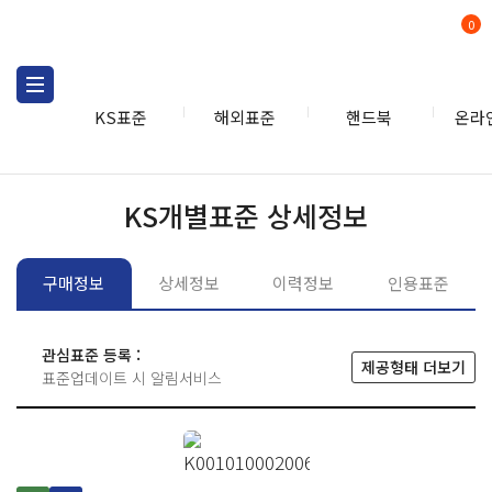
0
KS표준
해외표준
핸드북
온라
KS표준
KS표준검색
개별
KS개별표준 상세정보
구매정보
상세정보
이력정보
인용표준
관심표준 등록 :
제공형태 더보기
표준업데이트 시 알림서비스