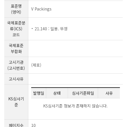
표준명
V Packings
(영어)
국제표준분
류(ICS)
21.140 : 밀봉. 뚜껑
코드
국제표준
부합화
고시기관
(제호)
(고시번호)
고시사유
발행일
상태
심사기준파일
사유
KS심사기
준
KS심사기준 정보가 존재하지 않습니다.
페이지수
10