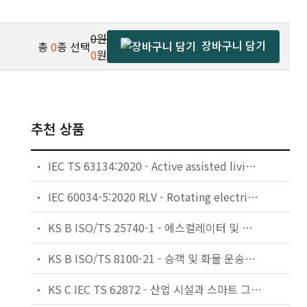
0원
장바구니 담기
총
0
종 선택
0
원
추천 상품
IEC TS 63134:2020 - Active assisted living (AAL) use cases
IEC 60034-5:2020 RLV - Rotating electrical machines - Part 5: Degrees of protection provided by the integral design of rotating electrical machines (IP code) - Classification
KS B ISO/TS 25740-1 - 에스컬레이터 및 무빙워크에 대한 안전요건 — 제1부: 세계공통 필수 안전요건(GESRs)
KS B ISO/TS 8100-21 - 승객 및 화물 운송용 엘리베이터 —제21부: 세계공통 필수안전요건(GESRs)을 충족하는 세계공통 안전 파라미터(GSPs)
KS C IEC TS 62872 - 산업 시설과 스마트 그리드 사이의 산업 공정 측정, 제어 및 자동화 시스템 인터페이스