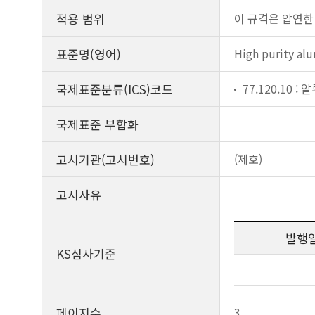
적용 범위
이 규격은 압연한
표준명(영어)
High purity alu
국제표준분류(ICS)코드
77.120.10 
국제표준 부합화
고시기관(고시번호)
(제호)
고시사유
발행
KS심사기준
페이지수
3