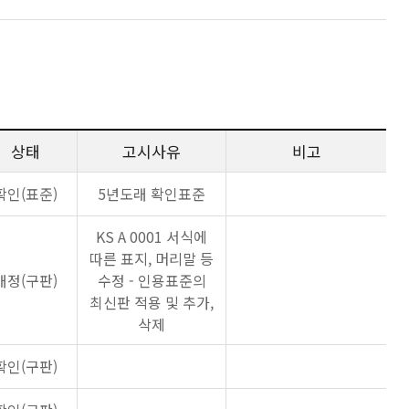
상태
고시사유
비고
확인(표준)
5년도래 확인표준
KS A 0001 서식에
따른 표지, 머리말 등
개정(구판)
수정 - 인용표준의
최신판 적용 및 추가,
삭제
확인(구판)