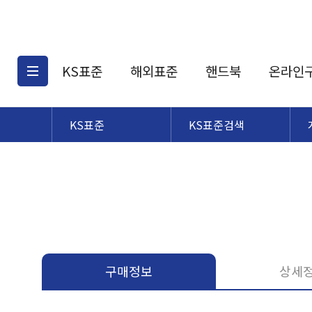
KS표준
해외표준
핸드북
온라인
KS표준
KS표준검색
KS표준검색
해외표준검색
KS
소개
AATCC
KS관련상품
해외표준관련상품
ASM
제공표준
DIN
KS인증심사기준
해외표준 견적의뢰
JSTRA
구입절차
TRA
국내단체표준
ISO심볼
구매정보
상세