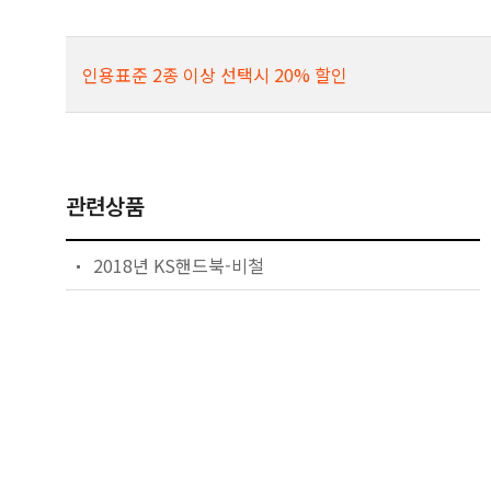
인용표준 2종 이상 선택시 20% 할인
관련상품
2018년 KS핸드북-비철