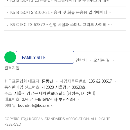
KS B ISO/TS 25740-1 - 에스컬레이터 및 무빙워크에 대한 안전요건 — 제1부: 세계공통 필수 안전요건(GESRs)
KS B ISO/TS 8100-21 - 승객 및 화물 운송용 엘리베이터 —제21부: 세계공통 필수안전요건(GESRs)을 충족하는 세계공통 안전 파라미터(GSPs)
KS C IEC TS 62872 - 산업 시설과 스마트 그리드 사이의 산업 공정 측정, 제어 및 자동화 시스템 인터페이스
FAMILY SITE
개인정보처리방침
이용약관
담당자 연락처
오시는 길
원격지원
한국표준협회 대표자
문동민
사업자등록번호
105-82-00617
통신판매업 신고번호
제2020-서울강남-00623호
주소
서울시 강남구 테헤란로69길 5 (삼성동, DT센터)
대표번호
02-6240-4618(발신자 부담전화)
이메일
kssndesk@ksa.or.kr
COPYRIGHTⓒ KOREAN STANDARDS ASSOCIATION. ALL RIGHTS
RESERVED