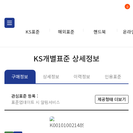
0
KS표준
해외표준
핸드북
온라
KS표준
KS표준검색
개별
KS개별표준 상세정보
구매정보
상세정보
이력정보
인용표준
관심표준 등록 :
제공형태 더보기
표준업데이트 시 알림서비스