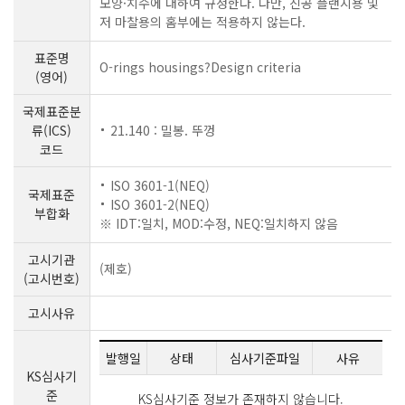
모양·치수에 대하여 규정한다. 다만, 진공 플랜지용 및
저 마찰용의 홈부에는 적용하지 않는다.
표준명
O-rings housings?Design criteria
(영어)
국제표준분
류(ICS)
21.140 : 밀봉. 뚜껑
코드
ISO 3601-1(NEQ)
국제표준
ISO 3601-2(NEQ)
부합화
※ IDT:일치, MOD:수정, NEQ:일치하지 않음
고시기관
(제호)
(고시번호)
고시사유
발행일
상태
심사기준파일
사유
KS심사기
준
KS심사기준 정보가 존재하지 않습니다.