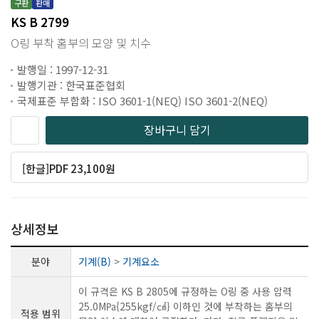
구판
판매
KS B 2799
O링 부착 홈부의 모양 및 치수
발행일 : 1997-12-31
발행기관 : 한국표준협회
국제표준 부합화 : ISO 3601-1(NEQ) ISO 3601-2(NEQ)
장바구니 담기
[한글]PDF 23,100원
상세정보
분야
기계(B)
>
기계요소
이 규격은 KS B 2805에 규정하는 O링 중 사용 압력
25.0M㎩{255kgf/㎠} 이하인 것에 부착하는 홈부의
적용 범위