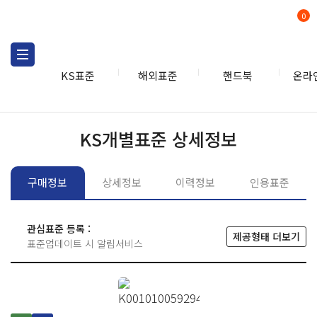
0
KS표준
해외표준
핸드북
온라
KS표준
KS표준검색
개별
KS개별표준 상세정보
구매정보
상세정보
이력정보
인용표준
관심표준 등록 :
제공형태 더보기
표준업데이트 시 알림서비스