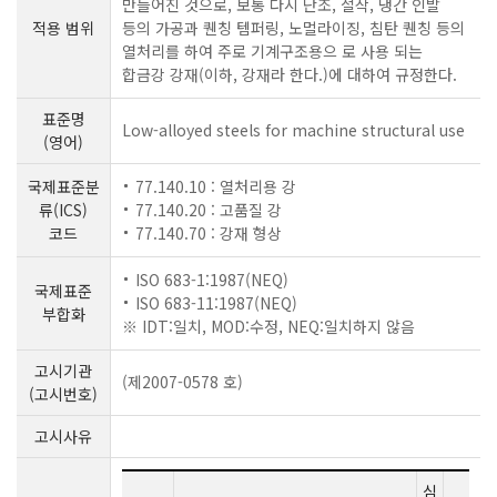
만들어진 것으로, 보통 다시 단조, 절삭, 냉간 인발
적용 범위
등의 가공과 퀜칭 템퍼링, 노멀라이징, 침탄 퀜칭 등의
열처리를 하여 주로 기계구조용으 로 사용 되는
합금강 강재(이하, 강재라 한다.)에 대하여 규정한다.
표준명
Low-alloyed steels for machine structural use
(영어)
국제표준분
77.140.10 : 열처리용 강
류(ICS)
77.140.20 : 고품질 강
코드
77.140.70 : 강재 형상
ISO 683-1:1987(NEQ)
국제표준
ISO 683-11:1987(NEQ)
부합화
※ IDT:일치, MOD:수정, NEQ:일치하지 않음
고시기관
(제2007-0578 호)
(고시번호)
고시사유
심