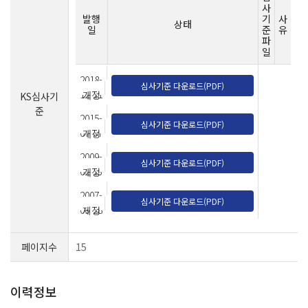
사
발행
기
사
상태
일
준
유
파
일
2018-
심사기준 다운로드(PDF)
12-11
개정
KS심사기
준
2015-
심사기준 다운로드(PDF)
07-07
개정
2009-
심사기준 다운로드(PDF)
02-13
개정
2007-
심사기준 다운로드(PDF)
09-28
제정
페이지수
15
이력정보