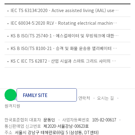
IEC TS 63134:2020 - Active assisted living (AAL) use cases
IEC 60034-5:2020 RLV - Rotating electrical machines - Part 5: Degrees of protection provided by the integral design of rotating electrical machines (IP code) - Classification
KS B ISO/TS 25740-1 - 에스컬레이터 및 무빙워크에 대한 안전요건 — 제1부: 세계공통 필수 안전요건(GESRs)
KS B ISO/TS 8100-21 - 승객 및 화물 운송용 엘리베이터 —제21부: 세계공통 필수안전요건(GESRs)을 충족하는 세계공통 안전 파라미터(GSPs)
KS C IEC TS 62872 - 산업 시설과 스마트 그리드 사이의 산업 공정 측정, 제어 및 자동화 시스템 인터페이스
FAMILY SITE
개인정보처리방침
이용약관
담당자 연락처
오시는 길
원격지원
한국표준협회 대표자
문동민
사업자등록번호
105-82-00617
통신판매업 신고번호
제2020-서울강남-00623호
주소
서울시 강남구 테헤란로69길 5 (삼성동, DT센터)