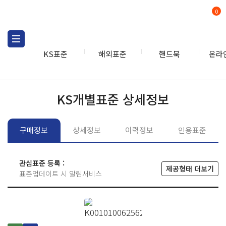
0
KS표준
해외표준
핸드북
온라
KS표준
KS표준검색
개별
KS개별표준 상세정보
구매정보
상세정보
이력정보
인용표준
관심표준 등록 :
제공형태 더보기
표준업데이트 시 알림서비스