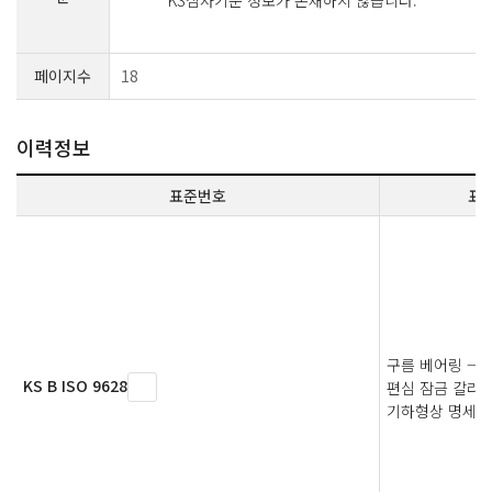
KS심사기준 정보가 존재하지 않습니다.
페이지수
18
이력정보
표준번호
표
구름 베어링 —
KS B ISO 9628
편심 잠금 칼라 
기하형상 명세(G