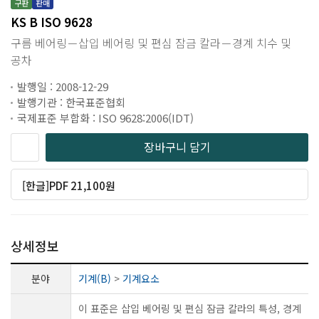
구판
판매
KS B ISO 9628
구름 베어링－삽입 베어링 및 편심 잠금 칼라－경계 치수 및
공차
발행일 : 2008-12-29
발행기관 : 한국표준협회
국제표준 부합화 : ISO 9628:2006(IDT)
장바구니 담기
[한글]PDF 21,100원
상세정보
분야
기계(B)
>
기계요소
이 표준은 삽입 베어링 및 편심 잠금 칼라의 특성, 경계