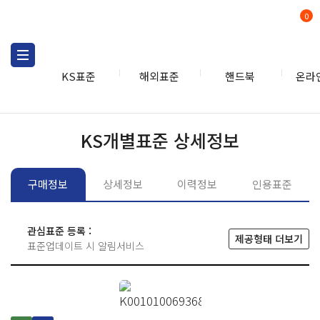
0
KS표준
해외표준
핸드북
온라
KS표준
KS표준검색
개별
KS개별표준 상세정보
구매정보
상세정보
이력정보
인용표준
관심표준 등록 :
제공형태 더보기
표준업데이트 시 알림서비스