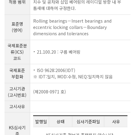
적용 범위
치수 및 공차와 삽입 베어링의 레이디얼 방향 내 부
틈새에 대하여 규정한다.
Rolling bearings－Insert bearings and
표준명
eccentric locking collars－Boundary
(영어)
dimensions and tolerances
국제표준분
류(ICS)
21.100.20 : 구름 베어링
코드
국제표준
ISO 9628:2006(IDT)
부합화
※ IDT:일치, MOD:수정, NEQ:일치하지 않음
고시기관
(제2008-0971 호)
(고시번호)
고시사유
발행일
상태
심사기준파일
사유
KS심사기
준