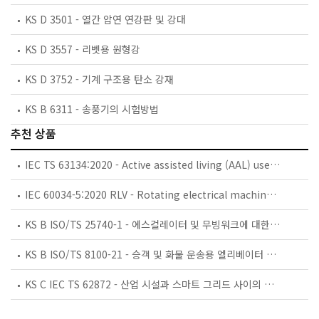
KS D 3501 - 열간 압연 연강판 및 강대
KS D 3557 - 리벳용 원형강
KS D 3752 - 기계 구조용 탄소 강재
KS B 6311 - 송풍기의 시험방법
추천 상품
IEC TS 63134:2020 - Active assisted living (AAL) use cases
IEC 60034-5:2020 RLV - Rotating electrical machines - Part 5: Degrees of protection provided by the integral design of rotating electrical machines (IP code) - Classification
KS B ISO/TS 25740-1 - 에스컬레이터 및 무빙워크에 대한 안전요건 — 제1부: 세계공통 필수 안전요건(GESRs)
KS B ISO/TS 8100-21 - 승객 및 화물 운송용 엘리베이터 —제21부: 세계공통 필수안전요건(GESRs)을 충족하는 세계공통 안전 파라미터(GSPs)
KS C IEC TS 62872 - 산업 시설과 스마트 그리드 사이의 산업 공정 측정, 제어 및 자동화 시스템 인터페이스