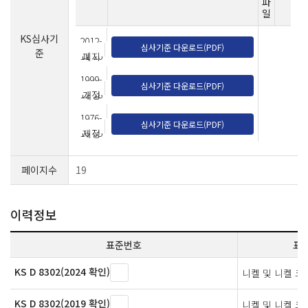
파
일
KS심사기
2012-
심사기준 다운로드(PDF)
준
11-26
폐지
1999-
심사기준 다운로드(PDF)
12-18
개정
1976-
심사기준 다운로드(PDF)
10-05
제정
페이지수
19
이력정보
표준번호
표
KS D 8302(2024 확인)
니켈 및 니켈 크
KS D 8302(2019 확인)
니켈 및 니켈 크