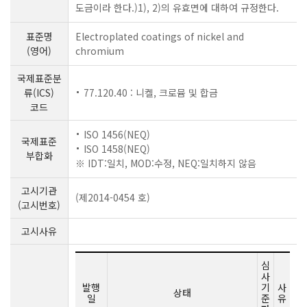
도금이라 한다.)1), 2)의 유효면에 대하여 규정한다.
표준명
Electroplated coatings of nickel and
(영어)
chromium
국제표준분
류(ICS)
77.120.40 : 니켈, 크로뮴 및 합금
코드
ISO 1456(NEQ)
국제표준
ISO 1458(NEQ)
부합화
※ IDT:일치, MOD:수정, NEQ:일치하지 않음
고시기관
(제2014-0454 호)
(고시번호)
고시사유
심
사
발행
기
사
상태
일
준
유