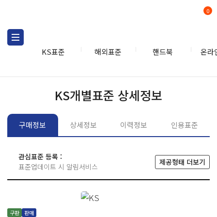
0
KS표준
해외표준
핸드북
온라
KS표준
KS표준검색
개별
KS개별표준 상세정보
구매정보
상세정보
이력정보
인용표준
관심표준 등록 :
제공형태 더보기
표준업데이트 시 알림서비스
구판
판매