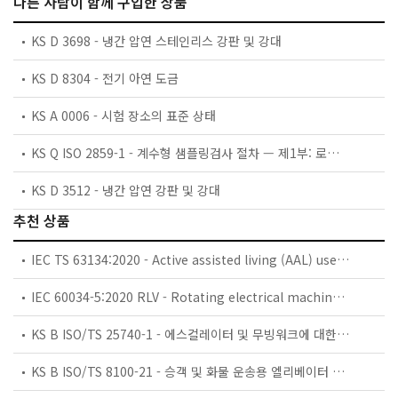
다른 사람이 함께 구입한 상품
KS D 3698 - 냉간 압연 스테인리스 강판 및 강대
KS D 8304 - 전기 아연 도금
KS A 0006 - 시험 장소의 표준 상태
KS Q ISO 2859-1 - 계수형 샘플링검사 절차 — 제1부: 로트별 합격품질한계(AQL) 지표형 샘플링검사 방식
KS D 3512 - 냉간 압연 강판 및 강대
추천 상품
IEC TS 63134:2020 - Active assisted living (AAL) use cases
IEC 60034-5:2020 RLV - Rotating electrical machines - Part 5: Degrees of protection provided by the integral design of rotating electrical machines (IP code) - Classification
KS B ISO/TS 25740-1 - 에스컬레이터 및 무빙워크에 대한 안전요건 — 제1부: 세계공통 필수 안전요건(GESRs)
KS B ISO/TS 8100-21 - 승객 및 화물 운송용 엘리베이터 —제21부: 세계공통 필수안전요건(GESRs)을 충족하는 세계공통 안전 파라미터(GSPs)