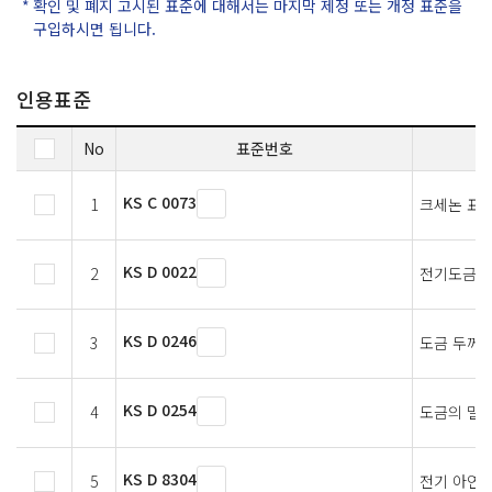
확인 및 폐지 고시된 표준에 대해서는 마지막 제정 또는 개정 표준을
구입하시면 됩니다.
인용표준
No
표준번호
KS C 0073
1
크세논 표준
KS D 0022
2
전기도금의
KS D 0246
3
도금 두께 
KS D 0254
4
도금의 밀착
KS D 8304
5
전기 아연 