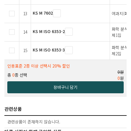
KS M 7602
13
여과지(화학
화학 분석용
KS M ISO 6353-2
14
제1집
화학 분석용
KS M ISO 6353-3
15
제2집
인용표준 2종 이상 선택시 20% 할인
0원
총
0
종 선택
0
원
장바구니 담기
관련상품
관련상품이 존재하지 않습니다.