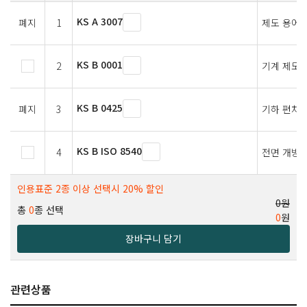
KS A 3007
폐지
1
제도 용어
KS B 0001
2
기계 제도
KS B 0425
폐지
3
기하 편차의
KS B ISO 8540
4
전면 개방 
인용표준 2종 이상 선택시 20% 할인
0원
총
0
종 선택
0
원
장바구니 담기
관련상품