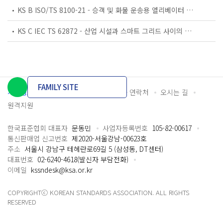
KS B ISO/TS 8100-21 - 승객 및 화물 운송용 엘리베이터 —제21부: 세계공통 필수안전요건(GESRs)을 충족하는 세계공통 안전 파라미터(GSPs)
KS C IEC TS 62872 - 산업 시설과 스마트 그리드 사이의 산업 공정 측정, 제어 및 자동화 시스템 인터페이스
FAMILY SITE
개인정보처리방침
이용약관
담당자 연락처
오시는 길
원격지원
한국표준협회 대표자
문동민
사업자등록번호
105-82-00617
통신판매업 신고번호
제2020-서울강남-00623호
주소
서울시 강남구 테헤란로69길 5 (삼성동, DT센터)
대표번호
02-6240-4618(발신자 부담전화)
이메일
kssndesk@ksa.or.kr
COPYRIGHTⓒ KOREAN STANDARDS ASSOCIATION. ALL RIGHTS
RESERVED