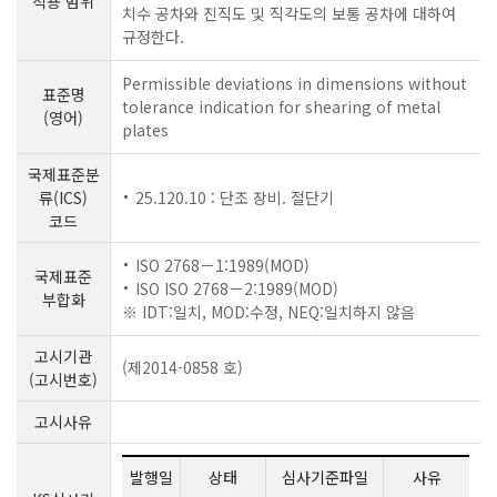
적용 범위
치수 공차와 진직도 및 직각도의 보통 공차에 대하여
규정한다.
Permissible deviations in dimensions without
표준명
tolerance indication for shearing of metal
(영어)
plates
국제표준분
류(ICS)
25.120.10 : 단조 장비. 절단기
코드
ISO 2768－1:1989(MOD)
국제표준
ISO ISO 2768－2:1989(MOD)
부합화
※ IDT:일치, MOD:수정, NEQ:일치하지 않음
고시기관
(제2014-0858 호)
(고시번호)
고시사유
발행일
상태
심사기준파일
사유