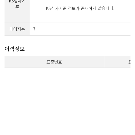
KS심사기
준
KS심사기준 정보가 존재하지 않습니다.
페이지수
7
이력정보
표준번호
표