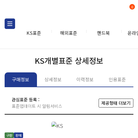
0
KS표준
해외표준
핸드북
온라
KS표준
KS표준검색
개별
KS개별표준 상세정보
구매정보
상세정보
이력정보
인용표준
관심표준 등록 :
제공형태 더보기
표준업데이트 시 알림서비스
구판
판매