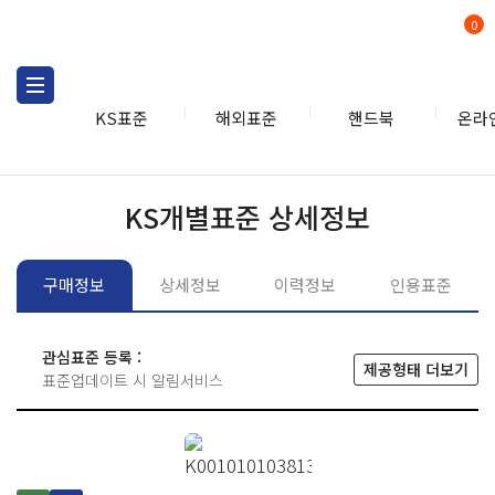
0
KS표준
해외표준
핸드북
온라
KS표준
KS표준검색
개별
KS개별표준 상세정보
구매정보
상세정보
이력정보
인용표준
관심표준 등록 :
제공형태 더보기
표준업데이트 시 알림서비스