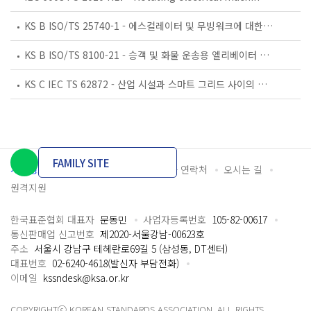
KS B ISO/TS 25740-1 - 에스컬레이터 및 무빙워크에 대한 안전요건 — 제1부: 세계공통 필수 안전요건(GESRs)
KS B ISO/TS 8100-21 - 승객 및 화물 운송용 엘리베이터 —제21부: 세계공통 필수안전요건(GESRs)을 충족하는 세계공통 안전 파라미터(GSPs)
KS C IEC TS 62872 - 산업 시설과 스마트 그리드 사이의 산업 공정 측정, 제어 및 자동화 시스템 인터페이스
FAMILY SITE
개인정보처리방침
이용약관
담당자 연락처
오시는 길
원격지원
한국표준협회 대표자
문동민
사업자등록번호
105-82-00617
통신판매업 신고번호
제2020-서울강남-00623호
주소
서울시 강남구 테헤란로69길 5 (삼성동, DT센터)
대표번호
02-6240-4618(발신자 부담전화)
이메일
kssndesk@ksa.or.kr
COPYRIGHTⓒ KOREAN STANDARDS ASSOCIATION. ALL RIGHTS