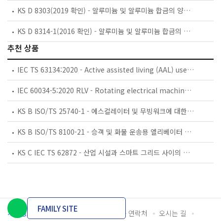
KS D 8303(2019 확인) - 알루미늄 및 알루미늄 합금의 양극 산화 도장 복합 피막
KS D 8314-1(2016 확인) - 알루미늄 및 알루미늄 합금의 양극 산화 피막의 내마모성 시험방법－제1부：왕복 운동 평면 마모 시험
추천 상품
IEC TS 63134:2020 - Active assisted living (AAL) use cases
IEC 60034-5:2020 RLV - Rotating electrical machines - Part 5: Degrees of protection provided by the integral design of rotating electrical machines (IP code) - Classification
KS B ISO/TS 25740-1 - 에스컬레이터 및 무빙워크에 대한 안전요건 — 제1부: 세계공통 필수 안전요건(GESRs)
KS B ISO/TS 8100-21 - 승객 및 화물 운송용 엘리베이터 —제21부: 세계공통 필수안전요건(GESRs)을 충족하는 세계공통 안전 파라미터(GSPs)
KS C IEC TS 62872 - 산업 시설과 스마트 그리드 사이의 산업 공정 측정, 제어 및 자동화 시스템 인터페이스
FAMILY SITE
개인정보처리방침
이용약관
담당자 연락처
오시는 길