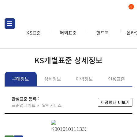
0
KS표준
해외표준
핸드북
온라
KS표준
KS표준검색
개별
KS개별표준 상세정보
구매정보
상세정보
이력정보
인용표준
관심표준 등록 :
제공형태 더보기
표준업데이트 시 알림서비스