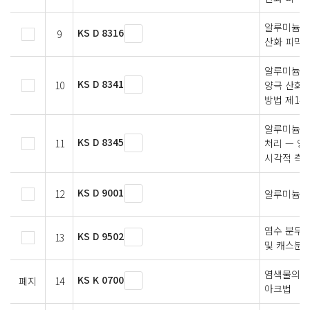
알루미늄 
KS D 8316
9
산화 피막
알루미늄 및
KS D 8341
10
양극 산화 
방법 제1부
알루미늄 및
KS D 8345
11
처리 — 양
시각적 측정
KS D 9001
12
알루미늄 
염수 분무 
KS D 9502
13
및 캐스분무
염색물의 일
KS K 0700
폐지
14
아크법