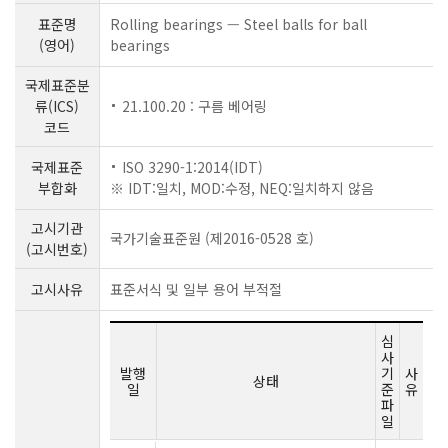
표준명
Rolling bearings — Steel balls for ball
(영어)
bearings
국제표준분
류(ICS)
21.100.20 : 구름 베어링
코드
국제표준
ISO 3290-1:2014(IDT)
부합화
※ IDT:일치, MOD:수정, NEQ:일치하지 않음
고시기관
국가기술표준원 (제2016-0528 호)
(고시번호)
고시사유
표준서식 및 일부 용어 부적절
심
사
발행
기
사
상태
일
준
유
파
일