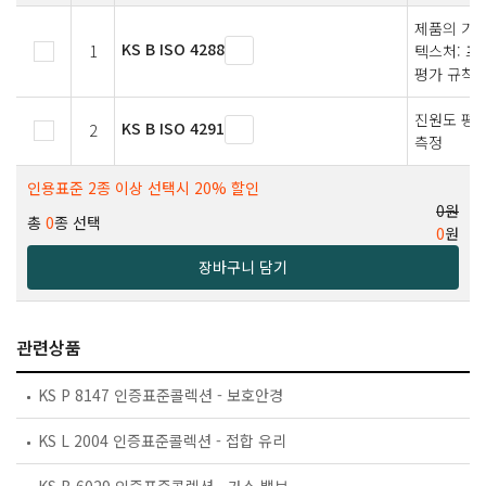
제품의 기하
KS B ISO 4288
1
텍스처: 프
평가 규칙과
진원도 평가
KS B ISO 4291
2
측정
인용표준 2종 이상 선택시 20% 할인
0원
총
0
종 선택
0
원
장바구니 담기
관련상품
KS P 8147 인증표준콜렉션 - 보호안경
KS L 2004 인증표준콜렉션 - 접합 유리