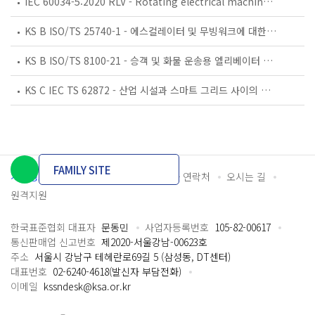
IEC 60034-5:2020 RLV - Rotating electrical machines - Part 5: Degrees of protection provided by the integral design of rotating electrical machines (IP code) - Classification
KS B ISO/TS 25740-1 - 에스컬레이터 및 무빙워크에 대한 안전요건 — 제1부: 세계공통 필수 안전요건(GESRs)
KS B ISO/TS 8100-21 - 승객 및 화물 운송용 엘리베이터 —제21부: 세계공통 필수안전요건(GESRs)을 충족하는 세계공통 안전 파라미터(GSPs)
KS C IEC TS 62872 - 산업 시설과 스마트 그리드 사이의 산업 공정 측정, 제어 및 자동화 시스템 인터페이스
FAMILY SITE
개인정보처리방침
이용약관
담당자 연락처
오시는 길
원격지원
한국표준협회 대표자
문동민
사업자등록번호
105-82-00617
통신판매업 신고번호
제2020-서울강남-00623호
주소
서울시 강남구 테헤란로69길 5 (삼성동, DT센터)
대표번호
02-6240-4618(발신자 부담전화)
이메일
kssndesk@ksa.or.kr