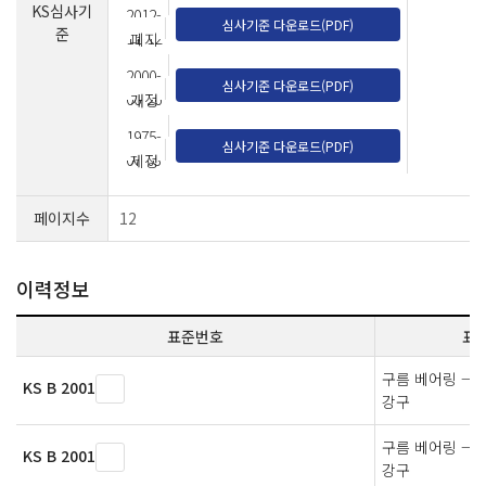
KS심사기
2012-
심사기준 다운로드(PDF)
준
11-12
폐지
2000-
심사기준 다운로드(PDF)
06-26
개정
1975-
심사기준 다운로드(PDF)
07-03
제정
페이지수
12
이력정보
표준번호
표
구름 베어링 — 
KS B 2001
강구
구름 베어링 — 
KS B 2001
강구