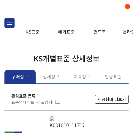
0
KS표준
해외표준
핸드북
온라
KS표준
KS표준검색
개별
KS개별표준 상세정보
구매정보
상세정보
이력정보
인용표준
관심표준 등록 :
제공형태 더보기
표준업데이트 시 알림서비스