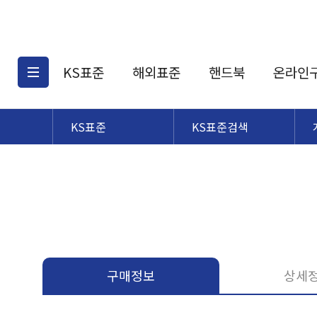
KS표준
해외표준
핸드북
온라인
KS표준
KS표준검색
KS표준검색
해외표준검색
KS
소개
AATCC
KS관련상품
해외표준관련상품
ASM
제공표준
DIN
KS인증심사기준
해외표준 견적의뢰
JSTRA
구입절차
TRA
국내단체표준
ISO심볼
구매정보
상세