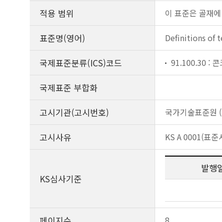
적용 범위
이 표준은 골재에
표준명(영어)
Definitions of 
국제표준분류(ICS)코드
91.100.30 
국제표준 부합화
고시기관(고시번호)
국가기술표준원 (제
고시사유
KS A 0001(
발행
KS심사기준
페이지수
8