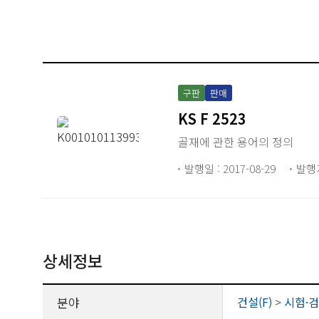
구판
판매
KS F 2523
골재에 관한 용어의 정의
발행일 : 2017-08-29
발행
상세정보
분야
건설(F)
>
시험·검