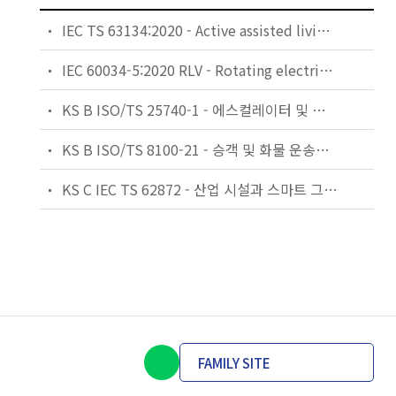
IEC TS 63134:2020 - Active assisted living (AAL) use cases
IEC 60034-5:2020 RLV - Rotating electrical machines - Part 5: Degrees of protection provided by the integral design of rotating electrical machines (IP code) - Classification
KS B ISO/TS 25740-1 - 에스컬레이터 및 무빙워크에 대한 안전요건 — 제1부: 세계공통 필수 안전요건(GESRs)
KS B ISO/TS 8100-21 - 승객 및 화물 운송용 엘리베이터 —제21부: 세계공통 필수안전요건(GESRs)을 충족하는 세계공통 안전 파라미터(GSPs)
KS C IEC TS 62872 - 산업 시설과 스마트 그리드 사이의 산업 공정 측정, 제어 및 자동화 시스템 인터페이스
FAMILY SITE