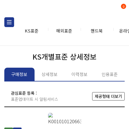
0
KS표준
해외표준
핸드북
온라
KS표준
KS표준검색
개별
KS개별표준 상세정보
구매정보
상세정보
이력정보
인용표준
관심표준 등록 :
제공형태 더보기
표준업데이트 시 알림서비스