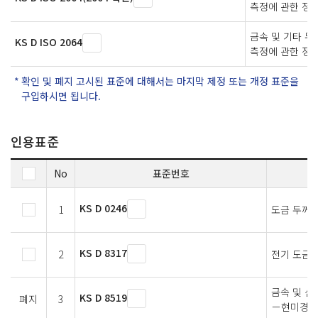
측정에 관한 정의
금속 및 기타 
KS D ISO 2064
측정에 관한 정의
확인 및 폐지 고시된 표준에 대해서는 마지막 제정 또는 개정 표준을
구입하시면 됩니다.
인용표준
No
표준번호
KS D 0246
1
도금 두께 
KS D 8317
2
전기 도금 
금속 및 산
KS D 8519
폐지
3
－현미경에