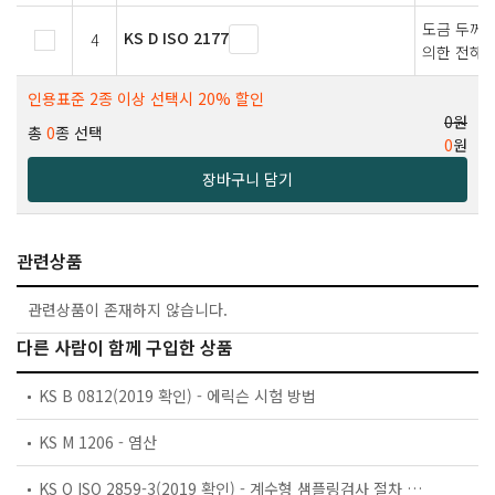
도금 두께 
KS D ISO 2177
4
의한 전해식
인용표준 2종 이상 선택시 20% 할인
0원
총
0
종 선택
0
원
장바구니 담기
관련상품
관련상품이 존재하지 않습니다.
다른 사람이 함께 구입한 상품
KS B 0812(2019 확인) - 에릭슨 시험 방법
KS M 1206 - 염산
KS Q ISO 2859-3(2019 확인) - 계수형 샘플링검사 절차 — 제3부: 스킵로트 샘플링검사 절차