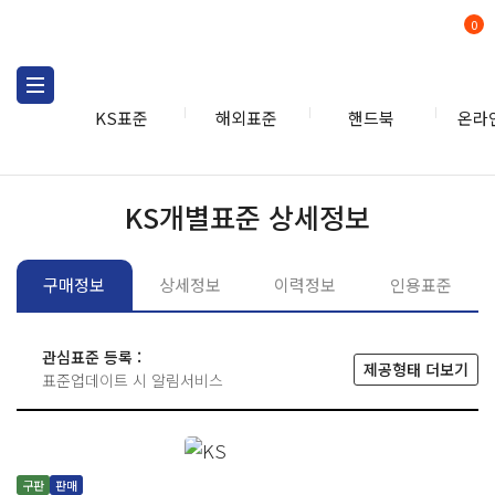
0
KS표준
해외표준
핸드북
온라
KS표준
KS표준검색
개별
KS개별표준 상세정보
구매정보
상세정보
이력정보
인용표준
관심표준 등록 :
제공형태 더보기
표준업데이트 시 알림서비스
구판
판매